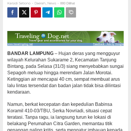
Karsidi Setiono
Daerah
News
-
,
-
880 Dilihat
BANDAR LAMPUNG
– Hujan deras yang mengguyur
wilayah Kelurahan Sukarame 2, Kecamatan Tanjung
Bintang, pada Selasa (31/3) siang menyebabkan sungai
Sepagoh meluap hingga merendam Jalan Morotai.
Ketinggian air mencapai 40 cm, sempat membuat arus
lalu lintas tersendat dan badan jalan tidak bisa dilintasi
kendaraan.
Namun, berkat kecepatan dan kepedulian Babinsa
Koramil 410-03/TBU, Serka Novriadi, situasi cepat
teratasi. Tanpa ragu, ia langsung turun ke lokasi di
belakang Perumahan Citra Garden, memantau titik
genangan paling kritis, serta mengatur imbauan kepada