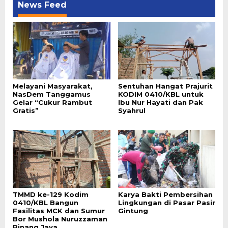
News Feed
Melayani Masyarakat,
Sentuhan Hangat Prajurit
NasDem Tanggamus
KODIM 0410/KBL untuk
Gelar “Cukur Rambut
Ibu Nur Hayati dan Pak
Gratis”
Syahrul
TMMD ke-129 Kodim
Karya Bakti Pembersihan
0410/KBL Bangun
Lingkungan di Pasar Pasir
Fasilitas MCK dan Sumur
Gintung
Bor Mushola Nuruzzaman
Pinang Jaya