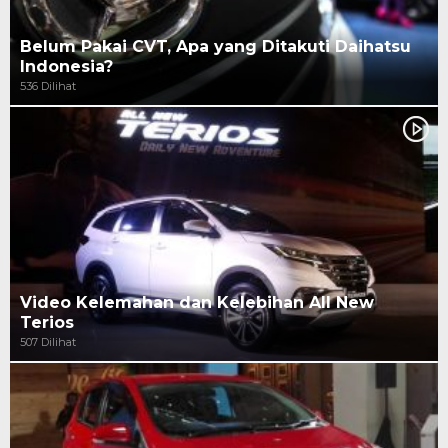
Belum Pakai CVT, Apa yang Ditakuti Daihatsu
Indonesia?
536 Dilihat
Video Kelemahan dan Kelebihan All New
Terios
507 Dilihat