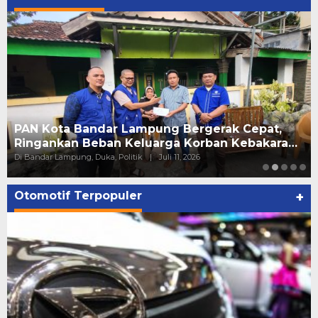
PAN Kota Bandar Lampung Bergerak Cepat,
Ringankan Beban Keluarga Korban Kebakara…
Di Bandar Lampung, Duka, Politik
|
Juli 11, 2026
Otomotif Terpopuler
+