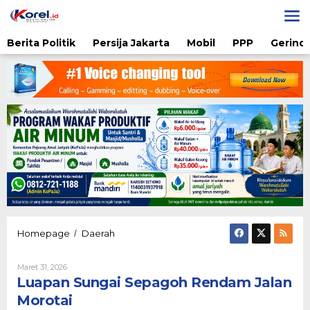
Lewati
ke
konten
Berita Politik
Persija Jakarta
Mobil
PPP
Gerindr
Luapan
Homepage
Daerah
/
Sungai
Sepagoh
Oleh
Maret 31, 2026
Rendam
Karsidi
Luapan Sungai Sepagoh Rendam Jalan
Jalan
Setiono
Morotai
Morotai