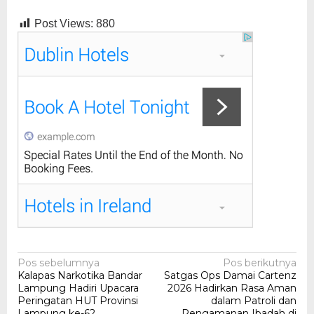
Post Views:
880
Navigasi
Pos sebelumnya
Pos berikutnya
Kalapas Narkotika Bandar
Satgas Ops Damai Cartenz
pos
Lampung Hadiri Upacara
2026 Hadirkan Rasa Aman
Peringatan HUT Provinsi
dalam Patroli dan
Lampung ke-62
Pengamanan Ibadah di