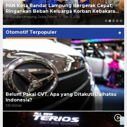
PAN Kota Bandar Lampung Bergerak Cepat,
Ringankan Beban Keluarga Korban Kebakara…
Di Bandar Lampung, Duka, Politik
|
Juli 11, 2026
Otomotif Terpopuler
+
Belum Pakai CVT, Apa yang Ditakuti Daihatsu
Indonesia?
535 Dilihat