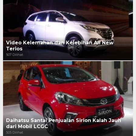
Video Kelemahan dan Kelebihan All New
Terios
507 Dilihat
Daihatsu Santai Penjualan Sirion Kalah Jauh
dari Mobil LCGC
505 Dilihat