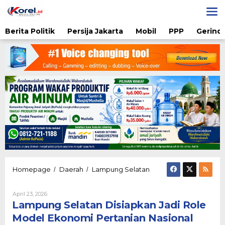
Lewati
ke
konten
Berita Politik
Persija Jakarta
Mobil
PPP
Gerindr
Lampung
Homepage
Daerah
Lampung Selatan
/
/
Selatan
Disiapkan
Oleh
April 23, 2026
Jadi
Karsidi
Lampung Selatan Disiapkan Jadi Role
Role
Setiono
Model
Model Ekonomi Pertanian Nasional
Ekonomi