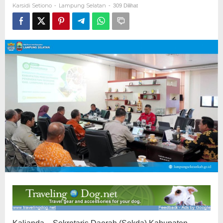
Karsidi Setiono
Lampung Selatan
-
-
309 Dilihat
Pertanian
Nasional