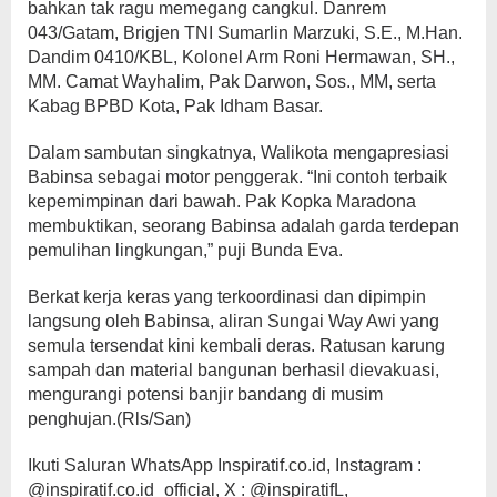
bahkan tak ragu memegang cangkul. Danrem
043/Gatam, Brigjen TNI Sumarlin Marzuki, S.E., M.Han.
Dandim 0410/KBL, Kolonel Arm Roni Hermawan, SH.,
MM. Camat Wayhalim, Pak Darwon, Sos., MM, serta
Kabag BPBD Kota, Pak Idham Basar.
Dalam sambutan singkatnya, Walikota mengapresiasi
Babinsa sebagai motor penggerak. “Ini contoh terbaik
kepemimpinan dari bawah. Pak Kopka Maradona
membuktikan, seorang Babinsa adalah garda terdepan
pemulihan lingkungan,” puji Bunda Eva.
Berkat kerja keras yang terkoordinasi dan dipimpin
langsung oleh Babinsa, aliran Sungai Way Awi yang
semula tersendat kini kembali deras. Ratusan karung
sampah dan material bangunan berhasil dievakuasi,
mengurangi potensi banjir bandang di musim
penghujan.(Rls/San)
Ikuti Saluran WhatsApp Inspiratif.co.id, Instagram :
@inspiratif.co.id_official, X : @inspiratifL,