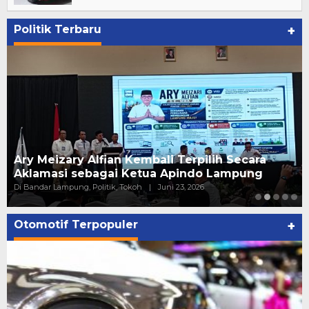
Politik Terbaru
+
Ary Meizary Alfian Kembali Terpilih Secara
Aklamasi sebagai Ketua Apindo Lampung
Di Bandar Lampung, Politik, Tokoh
|
Juni 23, 2026
Otomotif Terpopuler
+