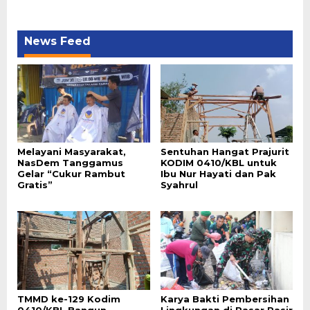
News Feed
Melayani Masyarakat,
Sentuhan Hangat Prajurit
NasDem Tanggamus
KODIM 0410/KBL untuk
Gelar “Cukur Rambut
Ibu Nur Hayati dan Pak
Gratis”
Syahrul
TMMD ke-129 Kodim
Karya Bakti Pembersihan
0410/KBL Bangun
Lingkungan di Pasar Pasir