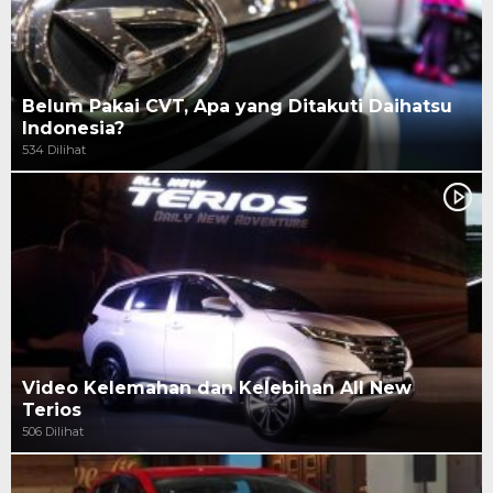
Belum Pakai CVT, Apa yang Ditakuti Daihatsu
Indonesia?
534 Dilihat
Video Kelemahan dan Kelebihan All New
Terios
506 Dilihat