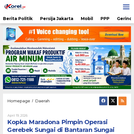
Lewati
ke
konten
Berita Politik
Persija Jakarta
Mobil
PPP
Gerindr
Kopka
Homepage
Daerah
/
Maradona
Pimpin
Oleh
April 19, 2026
Operasi
Karsidi
Kopka Maradona Pimpin Operasi
Gerebek
Setiono
Sungai
Gerebek Sungai di Bantaran Sungai
di