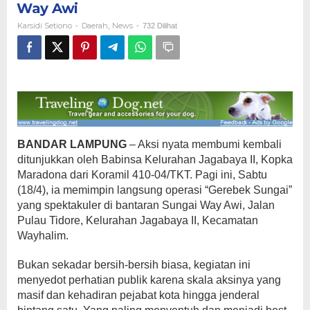
Way Awi
Bantaran
Sungai
Karsidi Setiono
Daerah
News
-
,
-
732 Dilihat
Way
Awi
BANDAR LAMPUNG
– Aksi nyata membumi kembali
ditunjukkan oleh Babinsa Kelurahan Jagabaya II, Kopka
Maradona dari Koramil 410-04/TKT. Pagi ini, Sabtu
(18/4), ia memimpin langsung operasi “Gerebek Sungai”
yang spektakuler di bantaran Sungai Way Awi, Jalan
Pulau Tidore, Kelurahan Jagabaya II, Kecamatan
Wayhalim.
Bukan sekadar bersih-bersih biasa, kegiatan ini
menyedot perhatian publik karena skala aksinya yang
masif dan kehadiran pejabat kota hingga jenderal