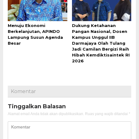
Menuju Ekonomi
Dukung Ketahanan
Berkelanjutan, APINDO
Pangan Nasional, Dosen
Lampung Susun Agenda
Kampus Unggul IIB
Besar
Darmajaya Olah Tulang
Jadi Camilan Bergizi Raih
Hibah Kemdiktisaintek RI
2026
Komentar
Tinggalkan Balasan
Alamat email Anda tidak akan dipublikasikan.
Ruas yang wajib ditandai
*