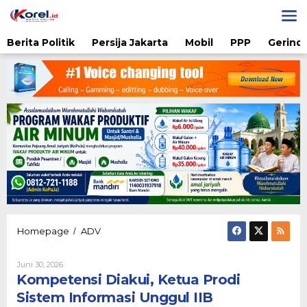
Lewati
ke
konten
Berita Politik
Persija Jakarta
Mobil
PPP
Gerindr
Kompetensi
Homepage
ADV
/
Diakui,
Ketua
Oleh
Juni 30, 2026
Prodi
Diqie
Kompetensi Diakui, Ketua Prodi
Sistem
Shodiq
Informasi
Permono
Sistem Informasi Unggul IIB
Unggul