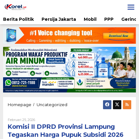
Lewati
ke
konten
Berita Politik
Persija Jakarta
Mobil
PPP
Gerindr
Komisi
Homepage
Uncategorized
/
II
DPRD
Oleh
Februari 25, 2026
Provinsi
Nova
Komisi II DPRD Provinsi Lampung
Lampung
Fitriani
Tegaskan
Tegaskan Harga Pupuk Subsidi 2026
Harga