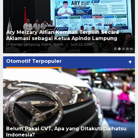
Pelantikan Relawan PAN Bandar Lampung, ini
kata Putri Zulhas
Di ADV, Politik
|
Juni 20, 2026
Otomotif Terpopuler
+
Belum Pakai CVT, Apa yang Ditakuti Daihatsu
Indonesia?