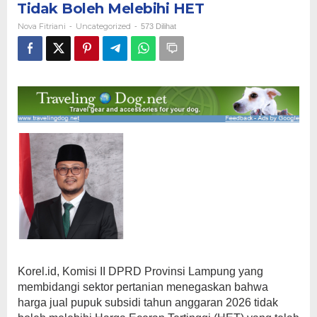
Tidak Boleh Melebihi HET
Pupuk
Subsidi
Nova Fitriani
Uncategorized
-
-
573 Dilihat
2026
Tidak
Boleh
Melebihi
HET
Korel.id, Komisi II DPRD Provinsi Lampung yang
membidangi sektor pertanian menegaskan bahwa
harga jual pupuk subsidi tahun anggaran 2026 tidak