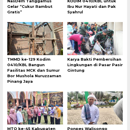
NasDem Tanggamus
KODIM 0410/KBL untuk
Gelar “Cukur Rambut
Ibu Nur Hayati dan Pak
Gratis”
Syahrul
TMMD ke-129 Kodim
Karya Bakti Pembersihan
0410/KBL Bangun
Lingkungan di Pasar Pasir
Fasilitas MCK dan Sumur
Gintung
Bor Mushola Nuruzzaman
Pinang Jaya
MTQ ke-45 Kabupaten
Ponpes Walisongo