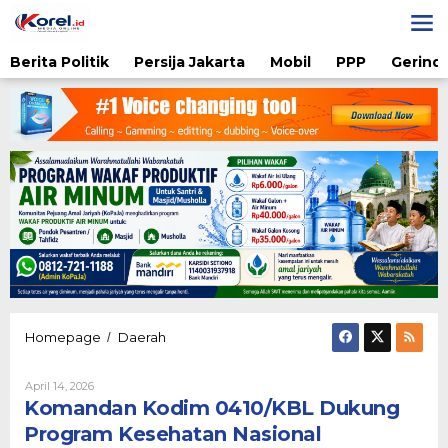
Lewati
ke
konten
Berita Politik
Persija Jakarta
Mobil
PPP
Gerindr
Komandan
Homepage
Daerah
/
Kodim
0410/KBL
Oleh
April 14, 2026
Dukung
Karsidi
Komandan Kodim 0410/KBL Dukung
Program
Setiono
Kesehatan
Program Kesehatan Nasional
Nasional