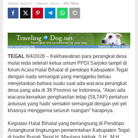
Karsidi Setiono
Daerah
News
-
,
-
808 Dilihat
Dengan
Golongan
ASN
2A
TEGAL
8/4/2026 – Kekhawatiran para perangkat desa
mulai reda setelah ketua umum PPDI Sarjoko tampil di
forum Acara Halal Bihalal di pendopo Kabupaten Tegal
dengan nada semangat yang menggebu beliau
menjelaskan bahwa suatu saat ada wacana perangkat
desa yang ada di 38 Provinsi se Indonesia, “Akan ada
wacana kenaikan penghasilan tetap (SILTAP) pertahun
antusias yang hadir semakin semangat dengan yel-yel
khasnya menggema seluruh ruangan” harapnya.
Kegiatan Halal Bihalal yang berlangsung di Pendopo
Amangkurat lingkungan pemerintahan Kabupaten Tegal
di hadiri Bupati Tegal H. Maulana Iskhak, S.H., M.H.