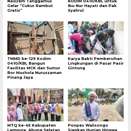
NasDem Tanggamus
KODIM 0410/KBL untuk
Gelar “Cukur Rambut
Ibu Nur Hayati dan Pak
Gratis”
Syahrul
TMMD ke-129 Kodim
Karya Bakti Pembersihan
0410/KBL Bangun
Lingkungan di Pasar Pasir
Fasilitas MCK dan Sumur
Gintung
Bor Mushola Nuruzzaman
Pinang Jaya
MTQ ke-45 Kabupaten
Ponpes Walisongo
Lampura, Abung Selatan
Siapkan Hunian Hingga