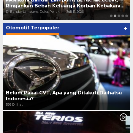
Ringankan Beban Keluarga Korban Kebakara…
Di Bandar Lampung, Duka, Politik
|
Juli 11, 2026
Otomotif Terpopuler
+
Belum Pakai CVT, Apa yang Ditakuti Daihatsu
Indonesia?
536 Dilihat