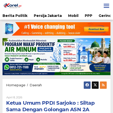
Lewati
ke
konten
Berita Politik
Persija Jakarta
Mobil
PPP
Gerindr
Ketua
Homepage
Daerah
/
Umum
PPDI
Oleh
April 8, 2026
Sarjoko
Karsidi
Ketua Umum PPDI Sarjoko : Siltap
:
Setiono
Siltap
Sama Dengan Golongan ASN 2A
Sama