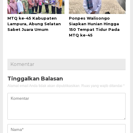
MTQ ke-45 Kabupaten
Ponpes Walisongo
Lampura, Abung Selatan
Siapkan Hunian Hingga
Sabet Juara Umum
150 Tempat Tidur Pada
MTQ ke-45
Komentar
Tinggalkan Balasan
Alamat email Anda tidak akan dipublikasikan.
Ruas yang wajib ditandai
*