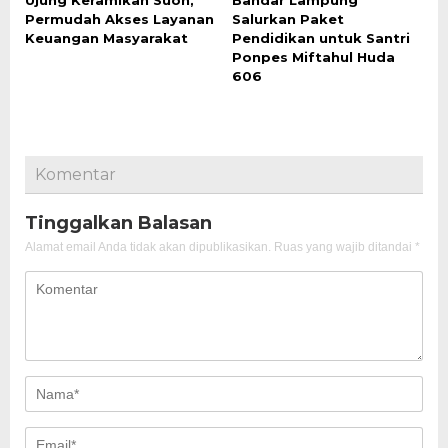
Ujung Keramikan Suoh,
Bandar Lampung
Permudah Akses Layanan
Salurkan Paket
Keuangan Masyarakat
Pendidikan untuk Santri
Ponpes Miftahul Huda
606
Komentar
Tinggalkan Balasan
Alamat email Anda tidak akan dipublikasikan.
Ruas yang wajib ditandai
*