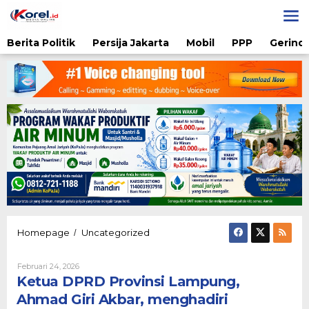
Lewati
ke
konten
Berita Politik
Persija Jakarta
Mobil
PPP
Gerindr
Ketua
Homepage
Uncategorized
/
DPRD
Provinsi
Oleh
Februari 24, 2026
Lampung,
Nova
Ketua DPRD Provinsi Lampung,
Ahmad
Fitriani
Giri
Ahmad Giri Akbar, menghadiri
Akbar,