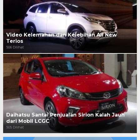
Video Kelemahan dan Kelebihan All New
Terios
506 Dilihat
Daihatsu Santai Penjualan Sirion Kalah Jauh
dari Mobil LCGC
505 Dilihat