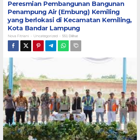
Peresmian Pembangunan Bangunan
menghadiri
Peresmian
Penampung Air (Embung) Kemiling
Pembangunan
yang berlokasi di Kecamatan Kemiling,
Bangunan
Kota Bandar Lampung
Penampung
Air
Nova Fitriani
Uncategorized
-
-
551 Dilihat
(Embung)
Kemiling
yang
berlokasi
di
Kecamatan
Kemiling,
Kota
Bandar
Lampung