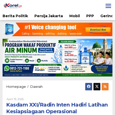
Lewati
ke
konten
Berita Politik
Persija Jakarta
Mobil
PPP
Gerindr
Kasdam
Homepage
Daerah
/
XXI/Radin
Inten
Oleh
April 19, 2026
Hadiri
Karsidi
Kasdam XXI/Radin Inten Hadiri Latihan
Latihan
Setiono
Kesiapsiagaan
Kesiapsiagaan Operasional
Operasional