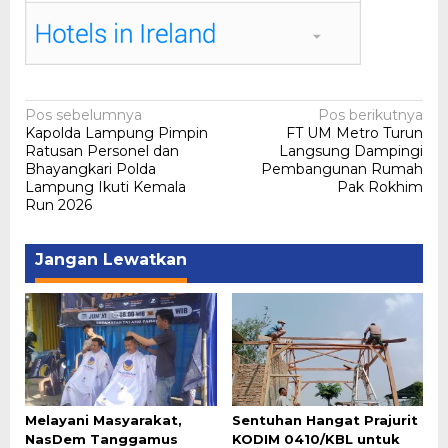
Navigasi
Pos sebelumnya
Pos berikutnya
Kapolda Lampung Pimpin
FT UM Metro Turun
pos
Ratusan Personel dan
Langsung Dampingi
Bhayangkari Polda
Pembangunan Rumah
Lampung Ikuti Kemala
Pak Rokhim
Run 2026
Jangan Lewatkan
Melayani Masyarakat,
Sentuhan Hangat Prajurit
NasDem Tanggamus
KODIM 0410/KBL untuk