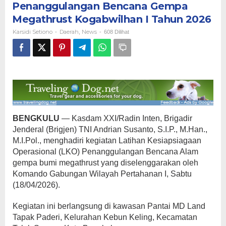
Penanggulangan Bencana Gempa
Penanggulangan
Bencana
Megathrust Kogabwilhan I Tahun 2026
Gempa
Karsidi Setiono
Daerah
News
-
,
-
608 Dilihat
Megathrust
Kogabwilhan
I
Tahun
2026
BENGKULU
— Kasdam XXI/Radin Inten, Brigadir
Jenderal (Brigjen) TNI Andrian Susanto, S.I.P., M.Han.,
M.I.Pol., menghadiri kegiatan Latihan Kesiapsiagaan
Operasional (LKO) Penanggulangan Bencana Alam
gempa bumi megathrust yang diselenggarakan oleh
Komando Gabungan Wilayah Pertahanan I, Sabtu
(18/04/2026).
Kegiatan ini berlangsung di kawasan Pantai MD Land
Tapak Paderi, Kelurahan Kebun Keling, Kecamatan