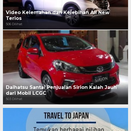
Video Kelemahan dan Kelebihan All New
Terios
506 Dilihat
Daihatsu Santai Penjualan Sirion Kalah Jauh
dari Mobil LCGC
503 Dilihat