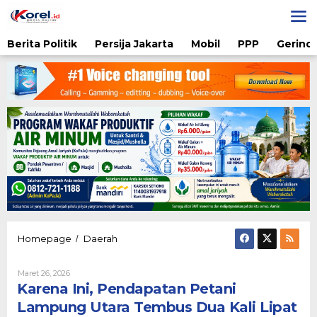
Lewati
ke
konten
Berita Politik
Persija Jakarta
Mobil
PPP
Gerindr
Karena
Homepage
Daerah
/
Ini,
Pendapatan
Oleh
Maret 26, 2026
Petani
Karsidi
Karena Ini, Pendapatan Petani
Lampung
Setiono
Utara
Lampung Utara Tembus Dua Kali Lipat
Tembus