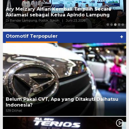
Ary Meizary Alfian Kembali Terpilih Secara
Aklamasi sebagai Ketua Apindo Lampung
Di Bandar Lampung, Politik, Tokoh
|
Juni 23, 2026
Otomotif Terpopuler
+
Belum Pakai CVT, Apa yang Ditakuti Daihatsu
Indonesia?
539 Dilihat