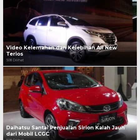
Video Kelemahan dan Kelebihan All New
Terios
508 Dilihat
Daihatsu Santai Penjualan Sirion Kalah Jauh
dari Mobil LCGC