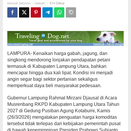
Karsidi Setiono
Daerah
-
-
674 Dilihat
Dua
Kali
Lipat
LAMPURA- Kenaikan harga gabah, jagung, dan
singkong mendorong lonjakan pendapatan petani
termasuk di Kabupaten Lampung Utara, bahkan
mencapai hingga dua kali lipat. Kondisi ini menjadi
angin segar bagi sektor pertanian sekaligus
memperkuat daya beli masyarakat pedesaan.
Gubernur Lampung Rahmat Mirzani Djausal di Acara
Musrenbang RKPD Kabupaten Lampung Utara Tahun
2027 di Gedung Pusiban Agung Kotabumi, Kamis
(26/3/2026) mengatakan penguatan harga komoditas
tersebut tidak terlepas dari kebijakan pemerintah pusat
di bawah kepemimpinan Presiden Prabowo Subianto.