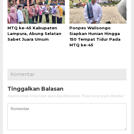
MTQ ke-45 Kabupaten
Ponpes Walisongo
Lampura, Abung Selatan
Siapkan Hunian Hingga
Sabet Juara Umum
150 Tempat Tidur Pada
MTQ ke-45
Komentar
Tinggalkan Balasan
Alamat email Anda tidak akan dipublikasikan.
Ruas yang wajib ditandai
*