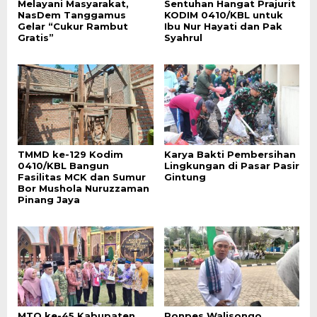
Melayani Masyarakat,
Sentuhan Hangat Prajurit
NasDem Tanggamus
KODIM 0410/KBL untuk
Gelar “Cukur Rambut
Ibu Nur Hayati dan Pak
Gratis”
Syahrul
TMMD ke-129 Kodim
Karya Bakti Pembersihan
0410/KBL Bangun
Lingkungan di Pasar Pasir
Fasilitas MCK dan Sumur
Gintung
Bor Mushola Nuruzzaman
Pinang Jaya
MTQ ke-45 Kabupaten
Ponpes Walisongo