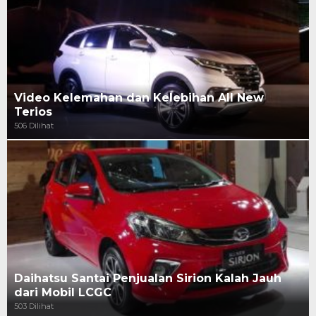
Video Kelemahan dan Kelebihan All New
Terios
506 Dilihat
Daihatsu Santai Penjualan Sirion Kalah Jauh
dari Mobil LCGC
503 Dilihat