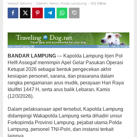
Karsidi Setiono
Daerah
News
Polda Lampung
-
,
,
-
632 Dilihat
Ketupat
2026
BANDAR LAMPUNG
— Kapolda Lampung Irjen Pol
Helfi Assegaf memimpin Apel Gelar Pasukan Operasi
Ketupat 2026 sebagai bentuk pengecekan akhir
kesiapan personel, sarana, dan prasarana dalam
rangka pengamanan arus mudik, perayaan Hari Raya
Idulfitri 1447 H, serta arus balik Lebaran, Kamis
(12/3/2026).
Dalam pelaksanaan apel tersebut, Kapolda Lampung
didampingi Wakapolda Lampung serta dihadiri unsur
Forkopimda Provinsi Lampung, pejabat utama Polda
Lampung, personel TNI-Polri, dan instansi terkait
lainnya.