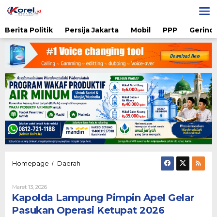
Lewati
ke
konten
Berita Politik
Persija Jakarta
Mobil
PPP
Gerindr
Kapolda
Homepage
Daerah
/
Lampung
Pimpin
Oleh
Maret 13, 2026
Apel
Karsidi
Kapolda Lampung Pimpin Apel Gelar
Gelar
Setiono
Pasukan
Pasukan Operasi Ketupat 2026
Operasi