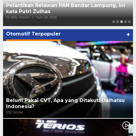
Pelantikan Relawan PAN Bandar Lampung, ini
kata Putri Zulhas
Di ADV, Politik
|
Juni 20, 2026
Otomotif Terpopuler
+
Belum Pakai CVT, Apa yang Ditakuti Daihatsu
Indonesia?
532 Dilihat