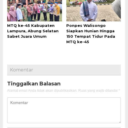
MTQ ke-45 Kabupaten
Ponpes Walisongo
Lampura, Abung Selatan
Siapkan Hunian Hingga
Sabet Juara Umum
150 Tempat Tidur Pada
MTQ ke-45
Komentar
Tinggalkan Balasan
Alamat email Anda tidak akan dipublikasikan.
Ruas yang wajib ditandai
*