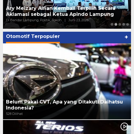
Ary Meizary Alfian Kembali Terpilih Secara
Aklamasi sebagai Ketua Apindo Lampung
Di Bandar Lampung, Politik, Tokoh
|
Juni 23, 2026
Otomotif Terpopuler
+
Belum Pakai CVT, Apa yang Ditakuti Daihatsu
Indonesia?
528 Dilihat