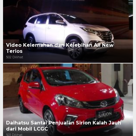
Video Kelemahan dan Kelebihan All New
Terios
502 Dilihat
Daihatsu Santai Penjualan Sirion Kalah Jauh
dari Mobil LCGC
501 Dilihat