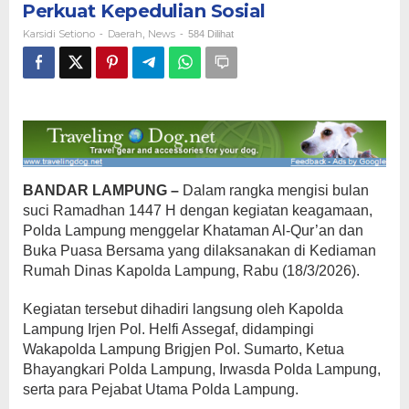
Perkuat Kepedulian Sosial
Buka
Puasa
Karsidi Setiono
Daerah
News
-
,
-
584 Dilihat
Bersama,
Perkuat
Kepedulian
Sosial
BANDAR LAMPUNG –
Dalam rangka mengisi bulan
suci Ramadhan 1447 H dengan kegiatan keagamaan,
Polda Lampung menggelar Khataman Al-Qur’an dan
Buka Puasa Bersama yang dilaksanakan di Kediaman
Rumah Dinas Kapolda Lampung, Rabu (18/3/2026).
Kegiatan tersebut dihadiri langsung oleh Kapolda
Lampung Irjen Pol. Helfi Assegaf, didampingi
Wakapolda Lampung Brigjen Pol. Sumarto, Ketua
Bhayangkari Polda Lampung, Irwasda Polda Lampung,
serta para Pejabat Utama Polda Lampung.