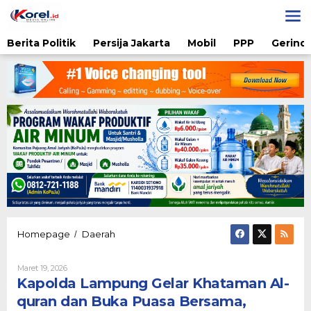
Lewati
ke
konten
Berita Politik
Persija Jakarta
Mobil
PPP
Gerindr
Kapolda
Homepage
Daerah
/
Lampung
Gelar
Oleh
Maret 19, 2026
Khataman
Karsidi
Kapolda Lampung Gelar Khataman Al-
Al-
Setiono
quran
quran dan Buka Puasa Bersama,
dan