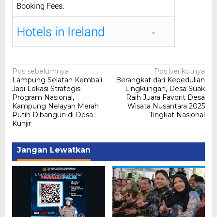
Navigasi
Pos sebelumnya
Pos berikutnya
Lampung Selatan Kembali
Berangkat dari Kepedulian
pos
Jadi Lokasi Strategis
Lingkungan, Desa Suak
Program Nasional,
Raih Juara Favorit Desa
Kampung Nelayan Merah
Wisata Nusantara 2025
Putih Dibangun di Desa
Tingkat Nasional
Kunjir
Jangan Lewatkan