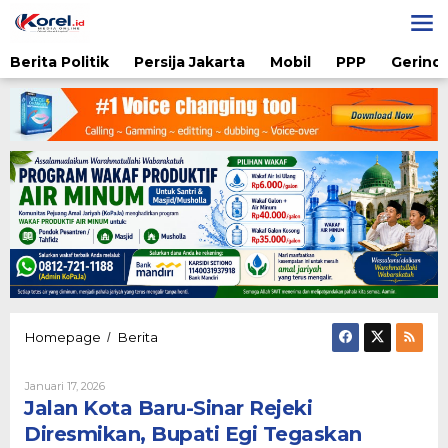
Lewati
ke
konten
Berita Politik
Persija Jakarta
Mobil
PPP
Gerindr
Jalan
Homepage
Berita
/
Kota
Baru-
Oleh
Januari 17, 2026
Sinar
Admin
Jalan Kota Baru-Sinar Rejeki
Rejeki
Diresmikan,
Diresmikan, Bupati Egi Tegaskan
Bupati