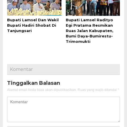
Bupati Lamsel Dan Wakil
Bupati Lamsel Radityo
Bupati Hadiri Shobat Di
Egi Pratama Resmikan
Tanjungsari
Ruas Jalan Kabupaten,
Bumi Daya-Bumirestu-
Trimomukti
Komentar
Tinggalkan Balasan
Alamat email Anda tidak akan dipublikasikan.
Ruas yang wajib ditandai
*