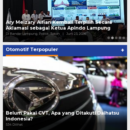
Ary Meizary Alfian Kembali Terpilih Secara
Aklamasi sebagai Ketua Apindo Lampung
Di Bandar Lampung, Politik, Tokoh
|
Juni 23, 2026
Otomotif Terpopuler
+
Belum Pakai CVT, Apa yang Ditakuti Daihatsu
Indonesia?
534 Dilihat