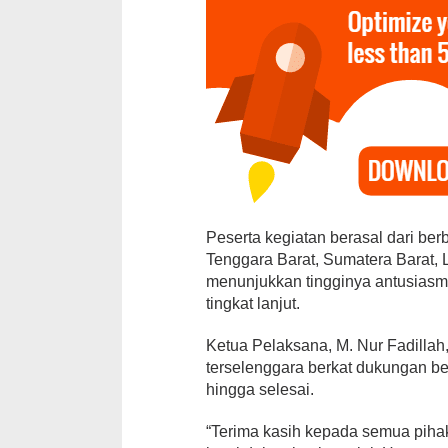
12 Kandidat 
Ajang Pemil
Peserta kegiatan berasal dari ber
Brekat
Tenggara Barat, Sumatera Barat,
Di Daerah, Politik
|
menunjukkan tingginya antusiasm
tingkat lanjut.
Ketua Pelaksana, M. Nur Fadilla
terselenggara berkat dukungan be
hingga selesai.
“Terima kasih kepada semua pih