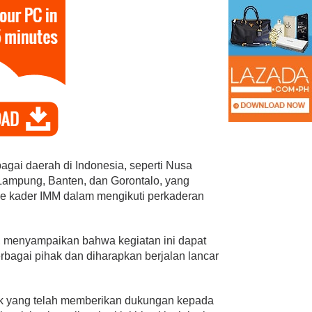
PAN Kota Bandar Lampung
Bersaing Dalam
Bergerak Cepat, Ringankan
ihan Anggota BPD
Beban Keluarga Korban
bagai daerah di Indonesia, seperti Nusa
Kebakara…
 Lampung, Banten, dan Gorontalo, yang
Mei 23, 2026
Di Bandar Lampung, Duka, Politik
|
Juli 11, 2026
e kader IMM dalam mengikuti perkaderan
h, menyampaikan bahwa kegiatan ini dapat
rbagai pihak dan diharapkan berjalan lancar
ak yang telah memberikan dukungan kepada