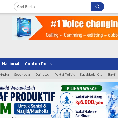
Nasional
Contoh Pos
rindra
Sepakbola
Daihatsu
Partai Politik
Sepakbola Kita
Banjir