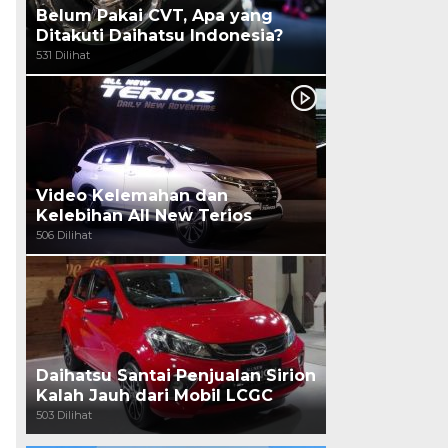
Belum Pakai CVT, Apa yang
Ditakuti Daihatsu Indonesia?
531 Dilihat
Video Kelemahan dan
Kelebihan All New Terios
506 Dilihat
Daihatsu Santai Penjualan Sirion
Kalah Jauh dari Mobil LCGC
503 Dilihat