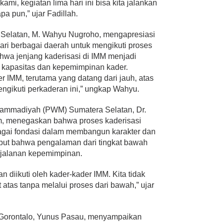
ami, kegiatan lima hari ini bisa kita jalankan
a pun,” ujar Fadillah.
elatan, M. Wahyu Nugroho, mengapresiasi
ari berbagai daerah untuk mengikuti proses
ahwa jenjang kaderisasi di IMM menjadi
 kapasitas dan kepemimpinan kader.
r IMM, terutama yang datang dari jauh, atas
engikuti perkaderan ini,” ungkap Wahyu.
hammadiyah (PWM) Sumatera Selatan, Dr.
, menegaskan bahwa proses kaderisasi
bagai fondasi dalam membangun karakter dan
but bahwa pengalaman dari tingkat bawah
rjalanan kepemimpinan.
n diikuti oleh kader-kader IMM. Kita tidak
t atas tanpa melalui proses dari bawah,” ujar
 Gorontalo, Yunus Pasau, menyampaikan