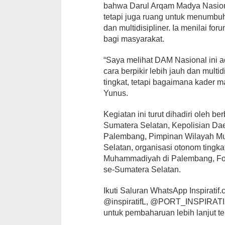
bahwa Darul Arqam Madya Nasiona
tetapi juga ruang untuk menumbuh
dan multidisipliner. Ia menilai fo
bagi masyarakat.
“Saya melihat DAM Nasional ini 
cara berpikir lebih jauh dan mult
tingkat, tetapi bagaimana kader 
Yunus.
Kegiatan ini turut dihadiri oleh b
Sumatera Selatan, Kepolisian D
Palembang, Pimpinan Wilayah M
Selatan, organisasi otonom tingka
Muhammadiyah di Palembang, Fok
se-Sumatera Selatan.
Ikuti Saluran WhatsApp Inspiratif.co
@inspiratifL, @PORT_INSPIRATIF,
untuk pembaharuan lebih lanjut te