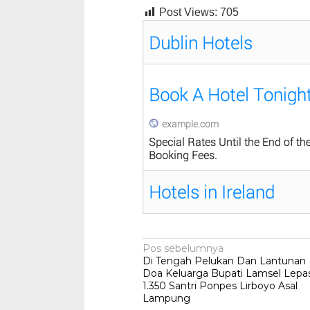
Post Views:
705
Navigasi
Pos sebelumnya
Di Tengah Pelukan Dan Lantunan
pos
Doa Keluarga Bupati Lamsel Lepa
1.350 Santri Ponpes Lirboyo Asal
Lampung