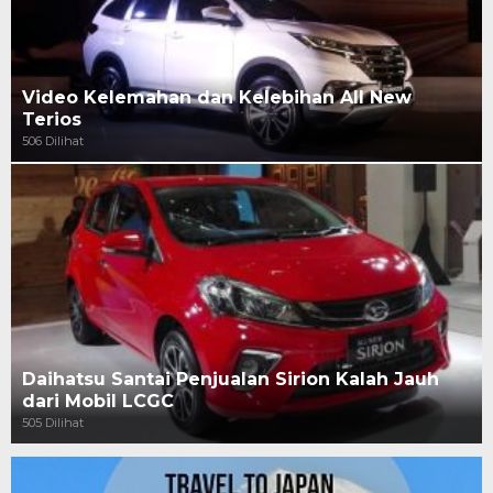
Video Kelemahan dan Kelebihan All New
Terios
506 Dilihat
Daihatsu Santai Penjualan Sirion Kalah Jauh
dari Mobil LCGC
505 Dilihat