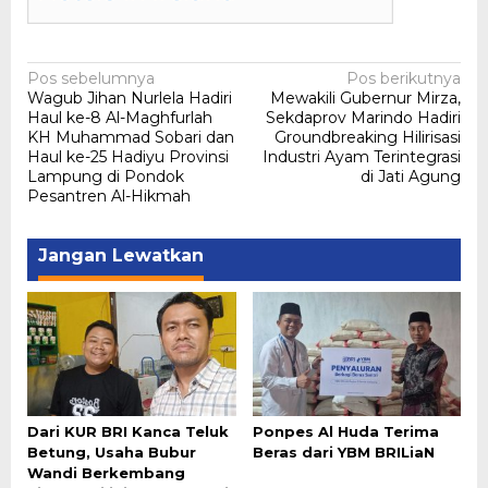
Navigasi
Pos sebelumnya
Pos berikutnya
Wagub Jihan Nurlela Hadiri
Mewakili Gubernur Mirza,
pos
Haul ke-8 Al-Maghfurlah
Sekdaprov Marindo Hadiri
KH Muhammad Sobari dan
Groundbreaking Hilirisasi
Haul ke-25 Hadiyu Provinsi
Industri Ayam Terintegrasi
Lampung di Pondok
di Jati Agung
Pesantren Al-Hikmah
Jangan Lewatkan
Dari KUR BRI Kanca Teluk
Ponpes Al Huda Terima
Betung, Usaha Bubur
Beras dari YBM BRILiaN
Wandi Berkembang