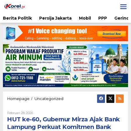
Lewati
ke
konten
Berita Politik
Persija Jakarta
Mobil
PPP
Gerindr
HUT
Homepage
Uncategorized
/
ke-
60,
Oleh
Februari 28, 2026
Gubernur
Nova
HUT ke-60, Gubernur Mirza Ajak Bank
Mirza
Fitriani
Ajak
Lampung Perkuat Komitmen Bank
Bank