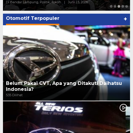
Di Bandar Lampung, Politik, Tokoh
|
Juni 23, 2026
Otomotif Terpopuler
+
Belum Pakai CVT, Apa yang Ditakuti Daihatsu
Indonesia?
535 Dilihat