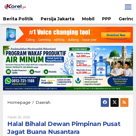
Lewati
ke
konten
Berita Politik
Persija Jakarta
Mobil
PPP
Gerindr
Halal
Homepage
Daerah
/
Bihalal
Dewan
Oleh
Maret 26, 2026
Pimpinan
Karsidi
Halal Bihalal Dewan Pimpinan Pusat
Pusat
Setiono
Jagat
Jagat Buana Nusantara
Buana