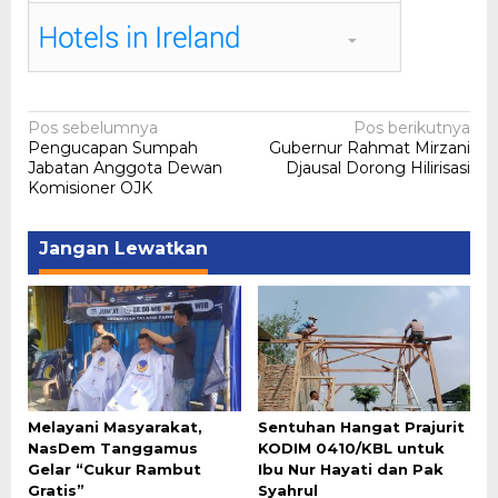
Navigasi
Pos sebelumnya
Pos berikutnya
Pengucapan Sumpah
Gubernur Rahmat Mirzani
pos
Jabatan Anggota Dewan
Djausal Dorong Hilirisasi
Komisioner OJK
Jangan Lewatkan
Melayani Masyarakat,
Sentuhan Hangat Prajurit
NasDem Tanggamus
KODIM 0410/KBL untuk
Gelar “Cukur Rambut
Ibu Nur Hayati dan Pak
Gratis”
Syahrul