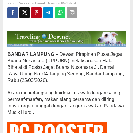
Karsidi Setiono
Daerah
News
-
,
-
657 Dilihat
Nusantara
BANDAR LAMPUNG
– Dewan Pimpinan Pusat Jagat
Buana Nusantara (DPP JBN) melaksanakan Halal
Bihalal di Posko Jagat Buana Nusantara Jl. Damai
Raya Ujung No. 04 Tanjung Seneng, Bandar Lampung,
Rabu (25/03/2026).
Acara ini berlangsung khidmat, diawali dengan saling
bermaaf-maafan, makan siang bersama dan diiringi
musik orgen tunggal dengan ranger kawakan Pandawa
Musik Herdi.