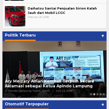
Daihatsu Santai Penjualan Sirion Kalah
Jauh dari Mobil LCGC
Februari 20, 2018
Politik Terbaru
+
Ary Meizary Alfian Kembali Terpilih Secara
Aklamasi sebagai Ketua Apindo Lampung
Di Bandar Lampung, Politik, Tokoh
|
Juni 23, 2026
Otomotif Terpopuler
+