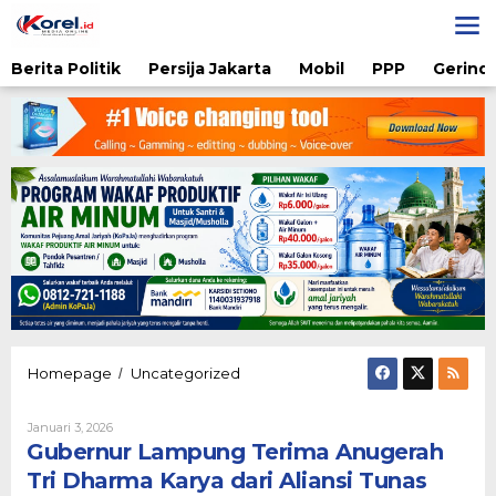
Lewati
ke
konten
Berita Politik
Persija Jakarta
Mobil
PPP
Gerindr
Gubernur
Homepage
Uncategorized
/
Lampung
Terima
Oleh
Januari 3, 2026
Anugerah
Admin
Gubernur Lampung Terima Anugerah
Tri
Dharma
Tri Dharma Karya dari Aliansi Tunas
Karya