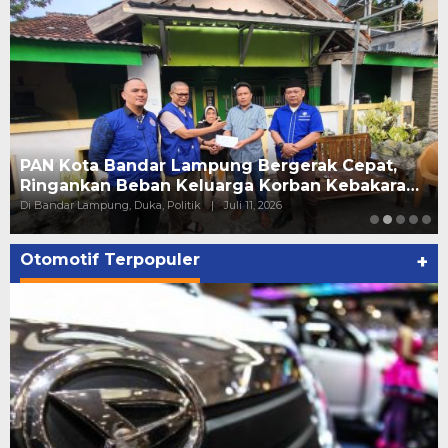
PAN Kota Bandar Lampung Bergerak Cepat,
Ringankan Beban Keluarga Korban Kebakara…
Di Bandar Lampung, Duka, Politik
|
Juli 11, 2026
Otomotif Terpopuler
+