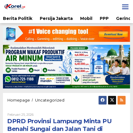
Lewati
ke
konten
Berita Politik
Persija Jakarta
Mobil
PPP
Gerindr
DPRD
Homepage
Uncategorized
/
Provinsi
Lampung
Oleh
Februari 25, 2026
Minta
Nova
DPRD Provinsi Lampung Minta PU
PU
Fitriani
Benahi
Benahi Sungai dan Jalan Tani di
Sungai