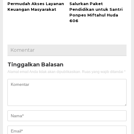
Permudah Akses Layanan
Salurkan Paket
Keuangan Masyarakat
Pendidikan untuk Santri
Ponpes Miftahul Huda
606
Komentar
Tinggalkan Balasan
Alamat email Anda tidak akan dipublikasikan.
Ruas yang wajib ditandai
*