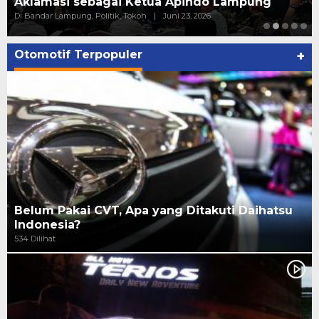
Aklamasi sebagai Ketua Apindo Lampung
Di Bandar Lampung, Politik, Tokoh
|
Juni 23, 2026
Otomotif Terpopuler
+
Belum Pakai CVT, Apa yang Ditakuti Daihatsu
Indonesia?
534 Dilihat