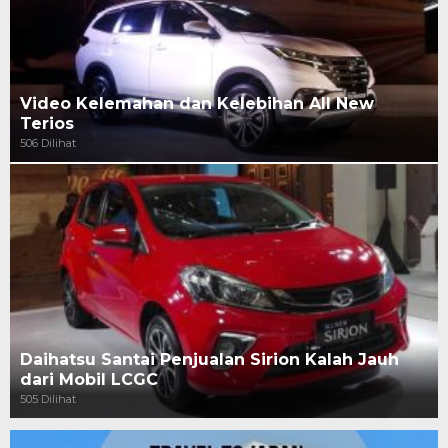
Video Kelemahan dan Kelebihan All New
Terios
506 Dilihat
Daihatsu Santai Penjualan Sirion Kalah Jauh
dari Mobil LCGC
505 Dilihat