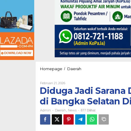
Diduga
Homepage
Daerah
/
Jadi
Sarana
Oleh
Februari 21, 2026
Distribusi
Admin
Diduga Jadi Sarana D
Timah
Ilegal,
di Bangka Selatan D
Kapal
di
Admin
Daerah
News
Bangka
-
,
-
877 Dilihat
Selatan
Diamankan
Bareskrim