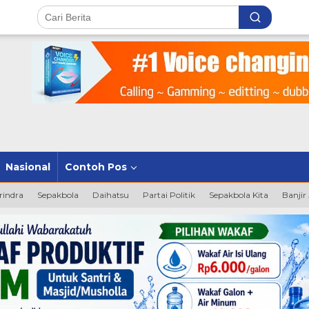
Nasional
Contoh Pos
rindra
Sepakbola
Daihatsu
Partai Politik
Sepakbola Kita
Banjir