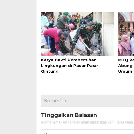
Karya Bakti Pembersihan
MTQ ke
Lingkungan di Pasar Pasir
Abung 
Gintung
Umum
Komentar
Tinggalkan Balasan
Alamat email Anda tidak akan dipublikasikan.
Ruas yang 