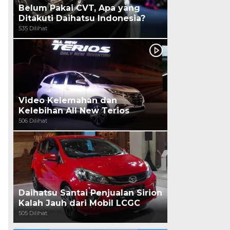
Belum Pakai CVT, Apa yang
Ditakuti Daihatsu Indonesia?
535 Dilihat
Video Kelemahan dan
Kelebihan All New Terios
506 Dilihat
Daihatsu Santai Penjualan Sirion
Kalah Jauh dari Mobil LCGC
505 Dilihat