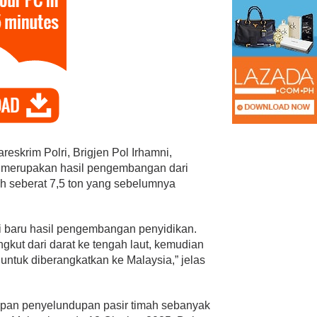
r Tanggamus Resmi
Ketua Fraksi PAN DPR RI Putri
reskrim Polri, Brigjen Pol Irhamni,
olak
Zulhas Siap Dukung Penuh PW
 merupakan hasil pengembangan dari
n oleh Plt.
Lampung Sebagai Tuan …
h seberat 7,5 ton yang sebelumnya
olitik
|
Juni 10, 2026
Di Berita, Politik
|
Juli 21, 2026
i baru hasil pengembangan penyidikan.
kut dari darat ke tengah laut, kemudian
untuk diberangkatkan ke Malaysia,” jelas
apan penyelundupan pasir timah sebanyak