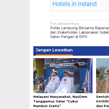
Navigasi
Pos sebelumnya
Polda Lampung Bersama Bapanas
pos
dan Stakeholder Laksanakan Sidak
Saber Pangan di RPH
Jangan Lewatkan
Melayani Masyarakat, NasDem
Sentuh
Tanggamus Gelar “Cukur
0410/K
Rambut Gratis”
dan Pa