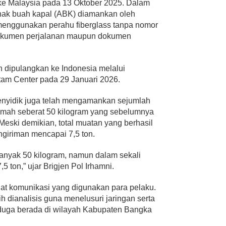
l ke Malaysia pada 13 Oktober 2025. Dalam
anak buah kapal (ABK) diamankan oleh
 menggunakan perahu fiberglass tanpa nomor
i dokumen perjalanan maupun dokumen
 dipulangkan ke Indonesia melalui
tam Center pada 29 Januari 2026.
penyidik juga telah mengamankan sejumlah
 timah seberat 50 kilogram yang sebelumnya
 Meski demikian, total muatan yang berhasil
ngiriman mencapai 7,5 ton.
banyak 50 kilogram, namun dalam sekali
 ton,” ujar Brigjen Pol Irhamni.
lat komunikasi yang digunakan para pelaku.
ih dianalisis guna menelusuri jaringan serta
duga berada di wilayah Kabupaten Bangka