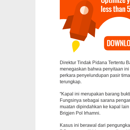
15 PK Golka
Direktur Tindak Pidana Tertentu Ba
Surati DPP, T
menegaskan bahwa penyitaan ini
Pemberhentia
perkara penyelundupan pasir tima
Di Daerah, Lampung, P
terungkap.
“Kapal ini merupakan barang bukt
Fungsinya sebagai sarana pengang
muatan dipindahkan ke kapal lain 
Brigjen Pol Irhamni.
Kasus ini berawal dari pengungk