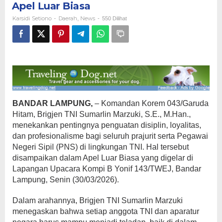
Apel Luar Biasa
dalam
Apel
Karsidi Setiono
Daerah
News
-
,
-
550 Dilihat
Luar
Biasa
BANDAR LAMPUNG,
– Komandan Korem 043/Garuda
Hitam, Brigjen TNI Sumarlin Marzuki, S.E., M.Han.,
menekankan pentingnya penguatan disiplin, loyalitas,
dan profesionalisme bagi seluruh prajurit serta Pegawai
Negeri Sipil (PNS) di lingkungan TNI. Hal tersebut
disampaikan dalam Apel Luar Biasa yang digelar di
Lapangan Upacara Kompi B Yonif 143/TWEJ, Bandar
Lampung, Senin (30/03/2026).
​Dalam arahannya, Brigjen TNI Sumarlin Marzuki
menegaskan bahwa setiap anggota TNI dan aparatur