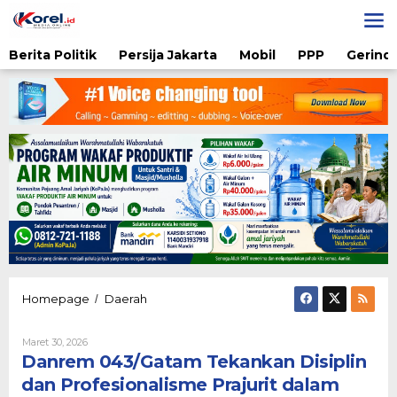
Lewati
ke
konten
Berita Politik
Persija Jakarta
Mobil
PPP
Gerindr
Danrem
Homepage
Daerah
/
043/Gatam
Tekankan
Oleh
Maret 30, 2026
Disiplin
Karsidi
Danrem 043/Gatam Tekankan Disiplin
dan
Setiono
Profesionalisme
dan Profesionalisme Prajurit dalam
Prajurit