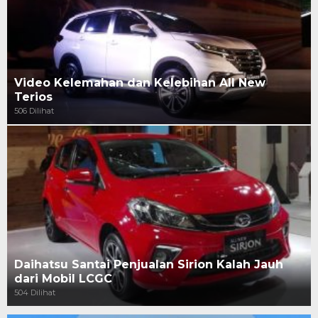
Video Kelemahan dan Kelebihan All New
Terios
506 Dilihat
Daihatsu Santai Penjualan Sirion Kalah Jauh
dari Mobil LCGC
504 Dilihat