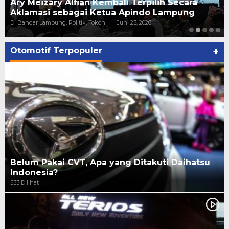
Ary Meizary Alfian Kembali Terpilih Secara
Aklamasi sebagai Ketua Apindo Lampung
Di Bandar Lampung, Politik, Tokoh
|
Juni 23, 2026
Otomotif Terpopuler
+
Belum Pakai CVT, Apa yang Ditakuti Daihatsu
Indonesia?
533 Dilihat