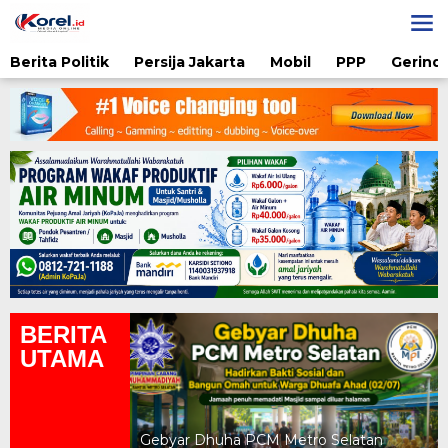
Lewati
ke
konten
Berita Politik
Persija Jakarta
Mobil
PPP
Gerindr
BERITA
UTAMA
yah UAD Metro
atan Gratis
Gebyar Dhuha PCM Metro Selatan