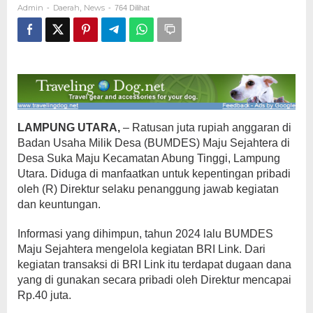
Admin
Daerah
News
-
,
-
764 Dilihat
Juta
Raib
LAMPUNG UTARA,
– Ratusan juta rupiah anggaran di
Badan Usaha Milik Desa (BUMDES) Maju Sejahtera di
Desa Suka Maju Kecamatan Abung Tinggi, Lampung
Utara. Diduga di manfaatkan untuk kepentingan pribadi
oleh (R) Direktur selaku penanggung jawab kegiatan
dan keuntungan.
Informasi yang dihimpun, tahun 2024 lalu BUMDES
Maju Sejahtera mengelola kegiatan BRI Link. Dari
kegiatan transaksi di BRI Link itu terdapat dugaan dana
yang di gunakan secara pribadi oleh Direktur mencapai
Rp.40 juta.