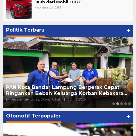
Jauh dari Mobil LCGC
Februari 20, 2018
Politik Terbaru
+
PAN Kota Bandar Lampung Bergerak Cepat,
Ringankan Beban Keluarga Korban Kebakara…
Di Bandar Lampung, Duka, Politik
|
Juli 11, 2026
Otomotif Terpopuler
+