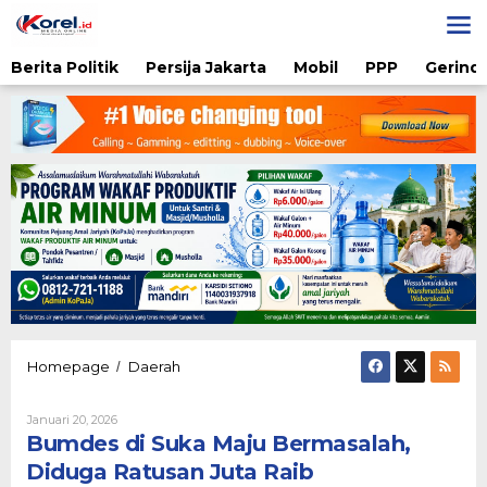
Lewati
ke
konten
Berita Politik
Persija Jakarta
Mobil
PPP
Gerindr
Bumdes
Homepage
Daerah
/
di
Suka
Oleh
Januari 20, 2026
Maju
Admin
Bumdes di Suka Maju Bermasalah,
Bermasalah,
Diduga
Diduga Ratusan Juta Raib
Ratusan