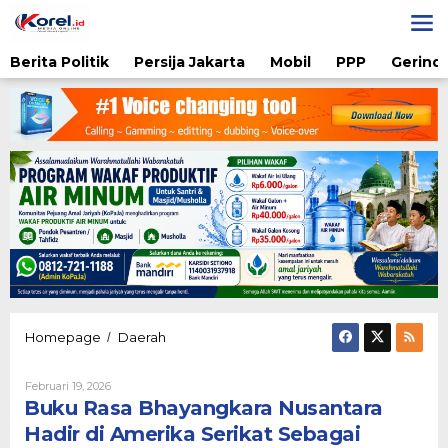
Lewati
ke
konten
Berita Politik
Persija Jakarta
Mobil
PPP
Gerindr
Buku
Homepage
Daerah
/
Rasa
Bhayangkara
Oleh
Februari 19, 2026
Nusantara
Admin
Buku Rasa Bhayangkara Nusantara
Hadir
di
Hadir di Amerika Serikat Sebagai
Amerika