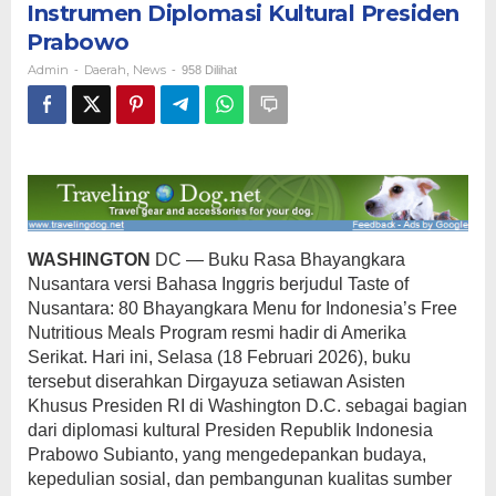
Instrumen Diplomasi Kultural Presiden
Serikat
Sebagai
Prabowo
Instrumen
Admin
Daerah
News
-
,
-
958 Dilihat
Diplomasi
Kultural
Presiden
Prabowo
WASHINGTON
DC — Buku Rasa Bhayangkara
Nusantara versi Bahasa Inggris berjudul Taste of
Nusantara: 80 Bhayangkara Menu for Indonesia’s Free
Nutritious Meals Program resmi hadir di Amerika
Serikat. Hari ini, Selasa (18 Februari 2026), buku
tersebut diserahkan Dirgayuza setiawan Asisten
Khusus Presiden RI di Washington D.C. sebagai bagian
dari diplomasi kultural Presiden Republik Indonesia
Prabowo Subianto, yang mengedepankan budaya,
kepedulian sosial, dan pembangunan kualitas sumber