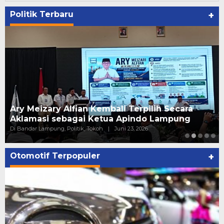
Politik Terbaru
+
Ary Meizary Alfian Kembali Terpilih Secara
Aklamasi sebagai Ketua Apindo Lampung
Di Bandar Lampung, Politik, Tokoh
|
Juni 23, 2026
Otomotif Terpopuler
+