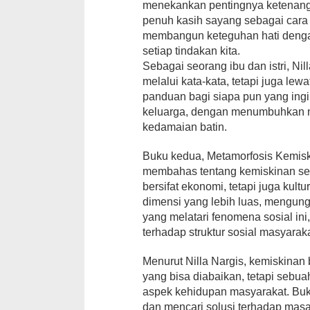
menekankan pentingnya ketenang
penuh kasih sayang sebagai cara
membangun keteguhan hati dengan
setiap tindakan kita.
Sebagai seorang ibu dan istri, Ni
melalui kata-kata, tetapi juga lewa
panduan bagi siapa pun yang in
keluarga, dengan menumbuhkan ni
kedamaian batin.
Buku kedua, Metamorfosis Kemiski
membahas tentang kemiskinan seb
bersifat ekonomi, tetapi juga kult
dimensi yang lebih luas, meng
yang melatari fenomena sosial ini
terhadap struktur sosial masyaraka
Menurut Nilla Nargis, kemiskinan 
yang bisa diabaikan, tetapi seb
aspek kehidupan masyarakat. Buku i
dan mencari solusi terhadap mas