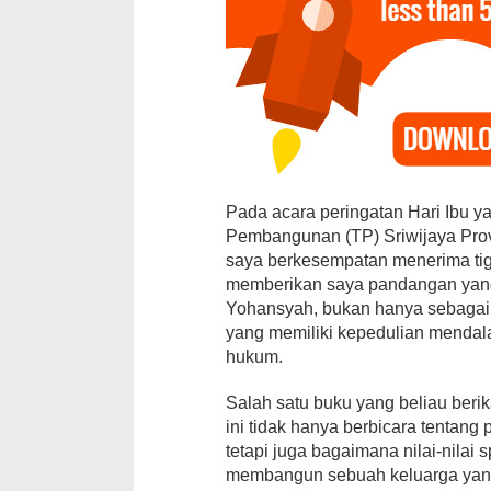
Pada acara peringatan Hari Ibu y
12 Kandidat 
Pembangunan (TP) Sriwijaya Prov
Ajang Pemil
saya berkesempatan menerima tig
Brekat
memberikan saya pandangan yang 
Di Daerah, Politik
|
Yohansyah, bukan hanya sebagai s
yang memiliki kepedulian mendal
hukum.
Salah satu buku yang beliau beri
ini tidak hanya berbicara tentang
tetapi juga bagaimana nilai-nilai 
membangun sebuah keluarga yang 