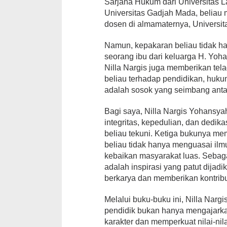
Sarjana Hukum dari Universitas 
Universitas Gadjah Mada, beliau 
dosen di almamaternya, Universi
Namun, kepakaran beliau tidak h
seorang ibu dari keluarga H. Yoh
Nilla Nargis juga memberikan tel
beliau terhadap pendidikan, huk
adalah sosok yang seimbang antar
Bagi saya, Nilla Nargis Yohansy
integritas, kepedulian, dan dedik
beliau tekuni. Ketiga bukunya m
beliau tidak hanya menguasai ilm
kebaikan masyarakat luas. Sebagai
adalah inspirasi yang patut dijad
berkarya dan memberikan kontribus
Melalui buku-buku ini, Nilla Na
pendidik bukan hanya mengajarka
karakter dan memperkuat nilai-n