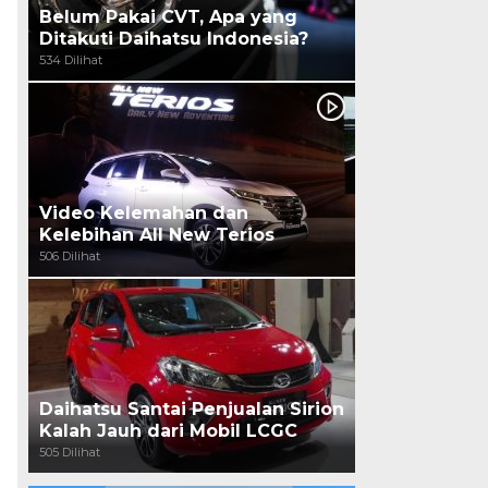
Belum Pakai CVT, Apa yang
Ditakuti Daihatsu Indonesia?
534 Dilihat
Video Kelemahan dan
Kelebihan All New Terios
506 Dilihat
Daihatsu Santai Penjualan Sirion
Kalah Jauh dari Mobil LCGC
505 Dilihat