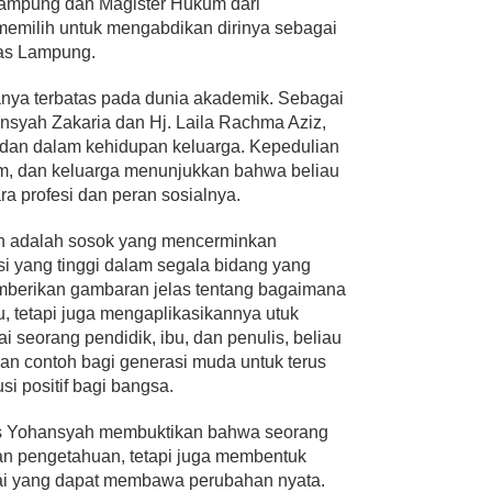
Lampung dan Magister Hukum dari
memilih untuk mengabdikan dirinya sebagai
tas Lampung.
anya terbatas pada dunia akademik. Sebagai
ansyah Zakaria dan Hj. Laila Rachma Aziz,
adan dalam kehidupan keluarga. Kepedulian
um, dan keluarga menunjukkan bahwa beliau
a profesi dan peran sosialnya.
ah adalah sosok yang mencerminkan
asi yang tinggi dalam segala bidang yang
emberikan gambaran jelas tentang bagaimana
u, tetapi juga mengaplikasikannya utuk
 seorang pendidik, ibu, dan penulis, beliau
ikan contoh bagi generasi muda untuk terus
i positif bagi bangsa.
rgis Yohansyah membuktikan bahwa seorang
n pengetahuan, tetapi juga membentuk
ilai yang dapat membawa perubahan nyata.