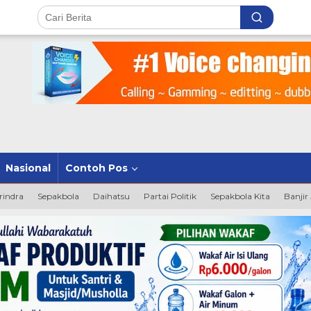
Nasional
Contoh Pos
rindra
Sepakbola
Daihatsu
Partai Politik
Sepakbola Kita
Banjir