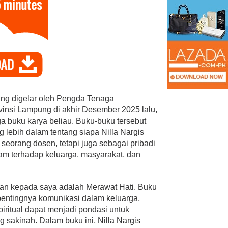
PAN Kota Bandar Lampung
ang digelar oleh Pengda Tenaga
Bersaing Dalam
Bergerak Cepat, Ringankan
insi Lampung di akhir Desember 2025 lalu,
ihan Anggota BPD
Beban Keluarga Korban
a buku karya beliau. Buku-buku tersebut
Kebakara…
lebih dalam tentang siapa Nilla Nargis
Mei 23, 2026
Di Bandar Lampung, Duka, Politik
|
Juli 11, 2026
eorang dosen, tetapi juga sebagai pribadi
am terhadap keluarga, masyarakat, dan
kan kepada saya adalah Merawat Hati. Buku
 pentingnya komunikasi dalam keluarga,
spiritual dapat menjadi pondasi untuk
sakinah. Dalam buku ini, Nilla Nargis