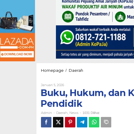
Buku,
Homepage
Daerah
/
Hukum,
dan
Oleh
Januari 5, 2026
Keteladanan
Admin
Buku, Hukum, dan K
Seorang
Pendidik
Pendidik
Admin
Daerah
News
-
,
-
1031 Dilihat