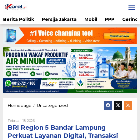
Lewati
ke
konten
Berita Politik
Persija Jakarta
Mobil
PPP
Gerindr
BRI
Homepage
Uncategorized
/
Region
5
Oleh
Februari 18, 2026
Bandar
Admin
BRI Region 5 Bandar Lampung
Lampung
Perkuat
Perkuat Layanan Digital, Transaksi
Layanan