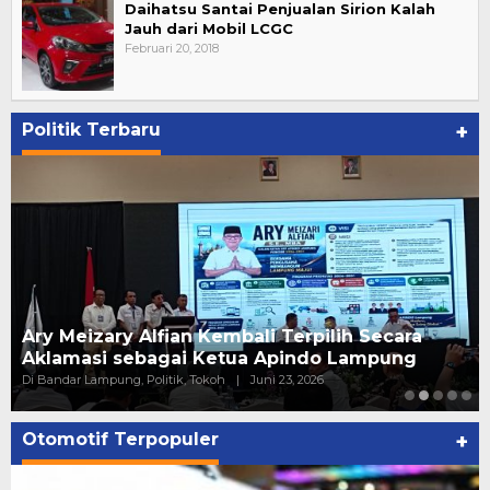
Daihatsu Santai Penjualan Sirion Kalah
Jauh dari Mobil LCGC
Februari 20, 2018
Politik Terbaru
+
Ary Meizary Alfian Kembali Terpilih Secara
Aklamasi sebagai Ketua Apindo Lampung
Di Bandar Lampung, Politik, Tokoh
|
Juni 23, 2026
Otomotif Terpopuler
+