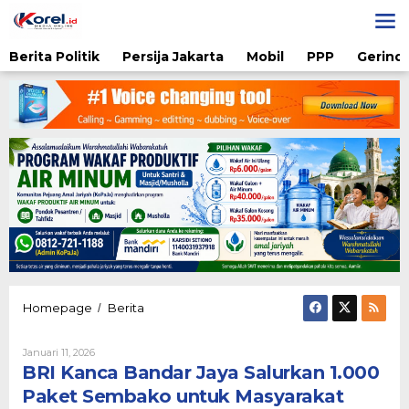
Lewati
ke
konten
Berita Politik
Persija Jakarta
Mobil
PPP
Gerindr
BRI
Homepage
Berita
/
Kanca
Bandar
Oleh
Januari 11, 2026
Jaya
Admin
BRI Kanca Bandar Jaya Salurkan 1.000
Salurkan
1.000
Paket Sembako untuk Masyarakat
Paket