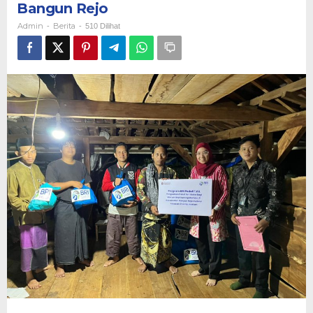
Bangun Rejo
Sembako
untuk
Admin
Berita
-
-
510 Dilihat
Masyarakat
Bangun
Rejo