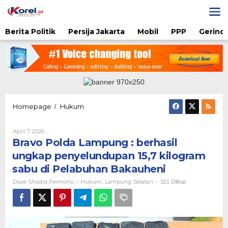
Lewati
ke
konten
Berita Politik
Persija Jakarta
Mobil
PPP
Gerindr
Bravo
Homepage
Hukum
/
Polda
Lampung
Oleh
April 7, 2026
:
Diqie
Bravo Polda Lampung : berhasil
berhasil
Shodiq
ungkap
Permono
ungkap penyelundupan 15,7 kilogram
penyelundupan
sabu di Pelabuhan Bakauheni
15,7
kilogram
Diqie Shodiq Permono
Hukum
Lampung Selatan
-
,
-
321 Dilihat
sabu
di
Pelabuhan
Bakauheni