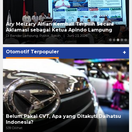
Pelantikan Relawan PAN Bandar Lampung, ini
kata Putri Zulhas
Di ADV, Politik
|
Juni 20, 2026
Otomotif Terpopuler
+
Belum Pakai CVT, Apa yang Ditakuti Daihatsu
Indonesia?
539 Dilihat