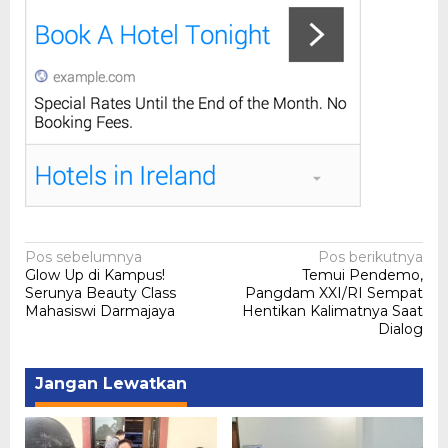
Navigasi
Pos sebelumnya
Pos berikutnya
Glow Up di Kampus!
Temui Pendemo,
pos
Serunya Beauty Class
Pangdam XXI/RI Sempat
Mahasiswi Darmajaya
Hentikan Kalimatnya Saat
Dialog
Jangan Lewatkan