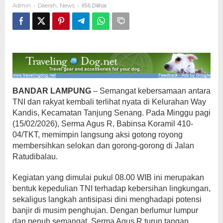
Admin
Daerah
News
-
,
-
856 Dilihat
Selokan
BANDAR LAMPUNG
– Semangat kebersamaan antara
TNI dan rakyat kembali terlihat nyata di Kelurahan Way
Kandis, Kecamatan Tanjung Senang. Pada Minggu pagi
(15/02/2026), Serma Agus R, Babinsa Koramil 410-
04/TKT, memimpin langsung aksi gotong royong
membersihkan selokan dan gorong-gorong di Jalan
Ratudibalau.
Kegiatan yang dimulai pukul 08.00 WIB ini merupakan
bentuk kepedulian TNI terhadap kebersihan lingkungan,
sekaligus langkah antisipasi dini menghadapi potensi
banjir di musim penghujan. Dengan berlumur lumpur
dan penuh semangat, Serma Agus R turun tangan