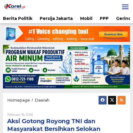
Lewati
ke
konten
Berita Politik
Persija Jakarta
Mobil
PPP
Gerindr
Aksi
Homepage
Daerah
/
Gotong
Royong
Oleh
Februari 16, 2026
TNI
Admin
Aksi Gotong Royong TNI dan
dan
Masyarakat
Masyarakat Bersihkan Selokan
Bersihkan