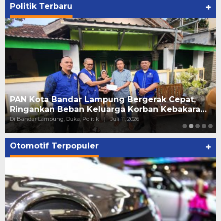
Politik Terbaru
+
PAN Kota Bandar Lampung Bergerak Cepat,
Ringankan Beban Keluarga Korban Kebakara…
Di Bandar Lampung, Duka, Politik
|
Juli 11, 2026
Otomotif Terpopuler
+