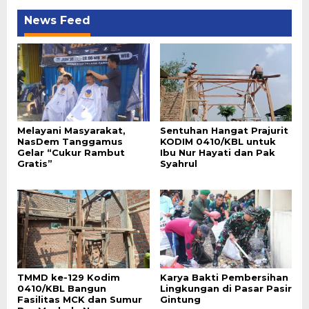
News Feed
Melayani Masyarakat,
Sentuhan Hangat Prajurit
NasDem Tanggamus
KODIM 0410/KBL untuk
Gelar “Cukur Rambut
Ibu Nur Hayati dan Pak
Gratis”
Syahrul
TMMD ke-129 Kodim
Karya Bakti Pembersihan
0410/KBL Bangun
Lingkungan di Pasar Pasir
Fasilitas MCK dan Sumur
Gintung