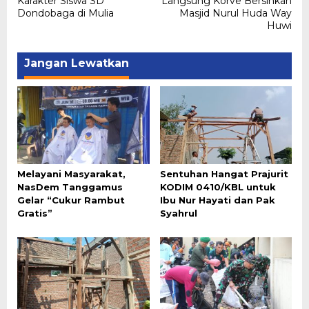
Karakter Siswa SD
Langsung Korve Bersihkan
Dondobaga di Mulia
Masjid Nurul Huda Way
Huwi
Jangan Lewatkan
Melayani Masyarakat,
Sentuhan Hangat Prajurit
NasDem Tanggamus
KODIM 0410/KBL untuk
Gelar “Cukur Rambut
Ibu Nur Hayati dan Pak
Gratis”
Syahrul