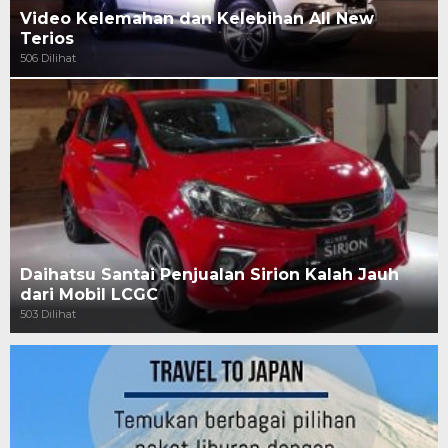
Video Kelemahan dan Kelebihan All New
Terios
506 Dilihat
Daihatsu Santai Penjualan Sirion Kalah Jauh
dari Mobil LCGC
503 Dilihat