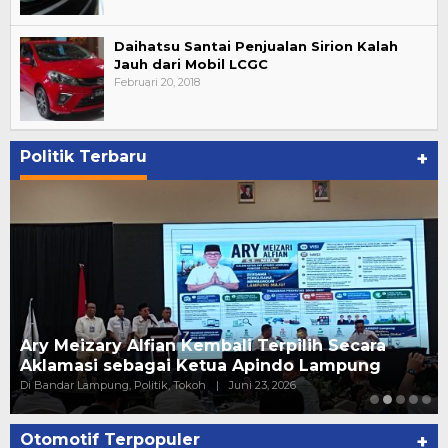
Daihatsu Santai Penjualan Sirion Kalah
Jauh dari Mobil LCGC
Februari 20, 2018
Politik Terbaru
+
Ary Meizary Alfian Kembali Terpilih Secara
Aklamasi sebagai Ketua Apindo Lampung
Di Bandar Lampung, Politik, Tokoh
|
Juni 23, 2026
Otomotif Terpopuler
+