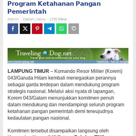
𝗣𝗿𝗼𝗴𝗿𝗮𝗺 𝗞𝗲𝘁𝗮𝗵𝗮𝗻𝗮𝗻 𝗣𝗮𝗻𝗴𝗮𝗻
𝗗𝗮𝗺𝗽𝗶𝗻𝗴𝗶
𝗦𝗲𝗹𝘂𝗿𝘂𝗵
𝗣𝗲𝗺𝗲𝗿𝗶𝗻𝘁𝗮𝗵
𝗣𝗿𝗼𝗴𝗿𝗮𝗺
Admin
Daerah
News
-
,
-
1725 Dilihat
𝗞𝗲𝘁𝗮𝗵𝗮𝗻𝗮𝗻
𝗣𝗮𝗻𝗴𝗮𝗻
𝗣𝗲𝗺𝗲𝗿𝗶𝗻𝘁𝗮𝗵
LAMPUNG
TIMUR
– Komando Resor Militer (Korem)
043/Garuda Hitam kembali menegaskan perannya
sebagai garda terdepan dalam mendukung program
strategis nasional. Melalui aksi nyata di lapangan,
Korem 043/Gatam menunjukkan komitmen penuh
dalam mendukung dan mendampingi seluruh program
ketahanan pangan pemerintah demi terwujudnya
kedaulatan pangan nasional.
Komitmen tersebut disampaikan langsung oleh