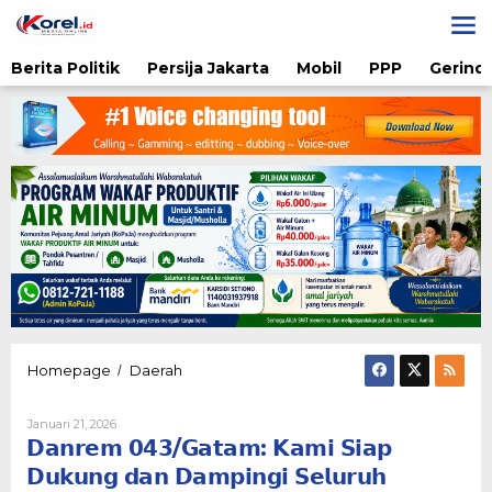
Lewati
ke
konten
Berita Politik
Persija Jakarta
Mobil
PPP
Gerindr
𝗗𝗮𝗻𝗿𝗲𝗺
Homepage
Daerah
/
𝟬𝟰𝟯/
𝗚𝗮𝘁𝗮𝗺:
Oleh
Januari 21, 2026
𝗞𝗮𝗺𝗶
Admin
𝗗𝗮𝗻𝗿𝗲𝗺 𝟬𝟰𝟯/𝗚𝗮𝘁𝗮𝗺: 𝗞𝗮𝗺𝗶 𝗦𝗶𝗮𝗽
𝗦𝗶𝗮𝗽
𝗗𝘂𝗸𝘂𝗻𝗴
𝗗𝘂𝗸𝘂𝗻𝗴 𝗱𝗮𝗻 𝗗𝗮𝗺𝗽𝗶𝗻𝗴𝗶 𝗦𝗲𝗹𝘂𝗿𝘂𝗵
𝗱𝗮𝗻