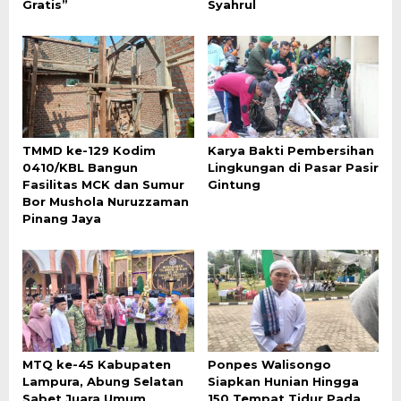
Gratis”
Syahrul
TMMD ke-129 Kodim
Karya Bakti Pembersihan
0410/KBL Bangun
Lingkungan di Pasar Pasir
Fasilitas MCK dan Sumur
Gintung
Bor Mushola Nuruzzaman
Pinang Jaya
MTQ ke-45 Kabupaten
Ponpes Walisongo
Lampura, Abung Selatan
Siapkan Hunian Hingga
Sabet Juara Umum
150 Tempat Tidur Pada