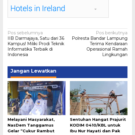
Navigasi
Pos sebelumnya
Pos berikutnya
IIB Darmajaya, Satu dari 36
Polresta Bandar Lampung
pos
Kampus! Miliki Prodi Teknik
Terima Kendaraan
Informatika Terbaik di
Operasional Ramah
Indonesia
Lingkungan
Jangan Lewatkan
Melayani Masyarakat,
Sentuhan Hangat Prajurit
NasDem Tanggamus
KODIM 0410/KBL untuk
Gelar “Cukur Rambut
Ibu Nur Hayati dan Pak