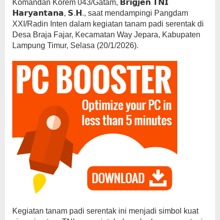
Komandan Korem 043/Gatam, 𝗕𝗿𝗶𝗴𝗷𝗲𝗻 𝗧𝗡𝗜
𝗛𝗮𝗿𝘆𝗮𝗻𝘁𝗮𝗻𝗮, 𝗦.𝗛., saat mendampingi Pangdam
XXI/Radin Inten dalam kegiatan tanam padi serentak di
Desa Braja Fajar, Kecamatan Way Jepara, Kabupaten
Lampung Timur, Selasa (20/1/2026).
Kegiatan tanam padi serentak ini menjadi simbol kuat