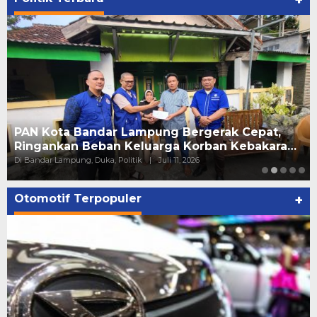
+
PAN Kota Bandar Lampung Bergerak Cepat,
Ringankan Beban Keluarga Korban Kebakara…
Di Bandar Lampung, Duka, Politik
|
Juli 11, 2026
Otomotif Terpopuler
+