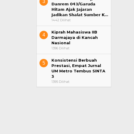
3
𝗗𝗮𝗻𝗿𝗲𝗺 𝟬𝟰𝟯/𝗚𝗮𝗿𝘂𝗱𝗮
𝗛𝗶𝘁𝗮𝗺 𝗔𝗷𝗮𝗸 𝗝𝗮𝗷𝗮𝗿𝗮𝗻
𝗝𝗮𝗱𝗶𝗸𝗮𝗻 𝗦𝗵𝗮𝗹𝗮𝘁 𝗦𝘂𝗺𝗯𝗲𝗿 𝗞…
1442 Dilihat
Kiprah Mahasiswa IIB
4
Darmajaya di Kancah
Nasional
1396 Dilihat
Konsistensi Berbuah
5
Prestasi, Empat Jurnal
UM Metro Tembus SINTA
3
1395 Dilihat