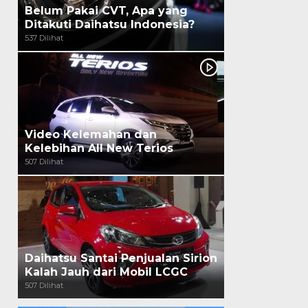
Belum Pakai CVT, Apa yang
Ditakuti Daihatsu Indonesia?
537 Dilihat
Video Kelemahan dan
Kelebihan All New Terios
507 Dilihat
Daihatsu Santai Penjualan Sirion
Kalah Jauh dari Mobil LCGC
507 Dilihat