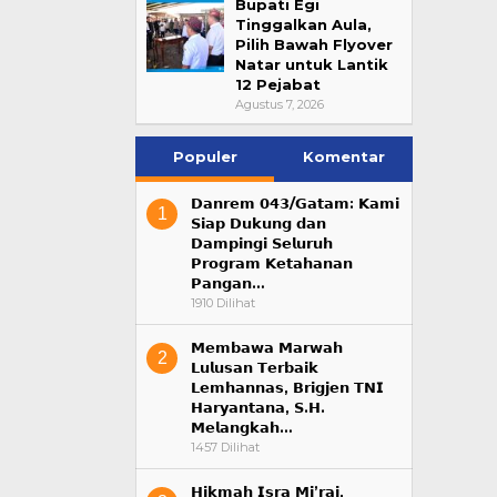
Bupati Egi
Tinggalkan Aula,
Pilih Bawah Flyover
Natar untuk Lantik
12 Pejabat
Agustus 7, 2026
Populer
Komentar
𝗗𝗮𝗻𝗿𝗲𝗺 𝟬𝟰𝟯/𝗚𝗮𝘁𝗮𝗺: 𝗞𝗮𝗺𝗶
1
𝗦𝗶𝗮𝗽 𝗗𝘂𝗸𝘂𝗻𝗴 𝗱𝗮𝗻
𝗗𝗮𝗺𝗽𝗶𝗻𝗴𝗶 𝗦𝗲𝗹𝘂𝗿𝘂𝗵
𝗣𝗿𝗼𝗴𝗿𝗮𝗺 𝗞𝗲𝘁𝗮𝗵𝗮𝗻𝗮𝗻
𝗣𝗮𝗻𝗴𝗮𝗻…
1910 Dilihat
𝗠𝗲𝗺𝗯𝗮𝘄𝗮 𝗠𝗮𝗿𝘄𝗮𝗵
2
𝗟𝘂𝗹𝘂𝘀𝗮𝗻 𝗧𝗲𝗿𝗯𝗮𝗶𝗸
𝗟𝗲𝗺𝗵𝗮𝗻𝗻𝗮𝘀, 𝗕𝗿𝗶𝗴𝗷𝗲𝗻 𝗧𝗡𝗜
𝗛𝗮𝗿𝘆𝗮𝗻𝘁𝗮𝗻𝗮, 𝗦.𝗛.
𝗠𝗲𝗹𝗮𝗻𝗴𝗸𝗮𝗵…
1457 Dilihat
𝗛𝗶𝗸𝗺𝗮𝗵 𝗜𝘀𝗿𝗮 𝗠𝗶’𝗿𝗮𝗷,