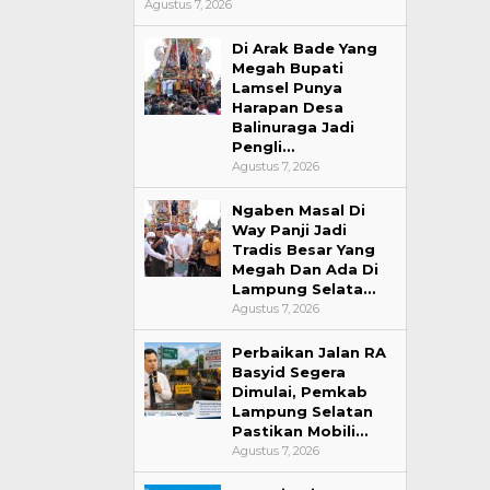
Agustus 7, 2026
Di Arak Bade Yang
Megah Bupati
Lamsel Punya
Harapan Desa
Balinuraga Jadi
Pengli…
Agustus 7, 2026
Ngaben Masal Di
15 PK Golka
Way Panji Jadi
Surati DPP, T
Tradis Besar Yang
Pemberhentia
Megah Dan Ada Di
Lampung Selata…
Di Daerah, Lampung, P
Agustus 7, 2026
Perbaikan Jalan RA
Basyid Segera
Dimulai, Pemkab
Lampung Selatan
Pastikan Mobili…
Agustus 7, 2026