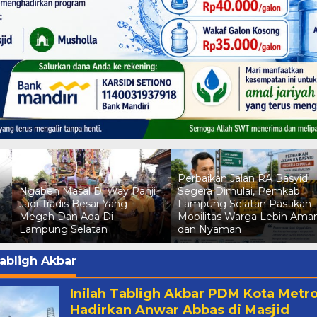
Perbaikan Jalan RA Basyid
Ngaben Masal Di Way Panji
Segera Dimulai, Pemkab
Jadi Tradis Besar Yang
Lampung Selatan Pastikan
Megah Dan Ada Di
Mobilitas Warga Lebih Ama
Lampung Selatan
dan Nyaman
abligh Akbar
Inilah Tabligh Akbar PDM Kota Metr
Hadirkan Anwar Abbas di Masjid