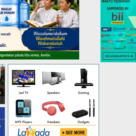
Tak Kalah Dengan Bali,Turis
Bupati Egi Tinggalkan Aula,
Dari Italia Beserta Ribuan
n
Pilih Bawah Flyover Natar
Penonton Meriahkan
untuk Lantik 12 Pejabat
Ngaben Massal Bali Nuraga
o