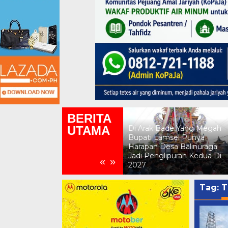
BERITA
UTAMA
Di Arak Bade Yang Megah
Tak Kalah Dengan Bali,Turis
Bupati Lamsel Punya
Dari Italia Beserta Ribuan
Harapan Desa Balinuraga
Penonton Meriahkan
Jadi Penglipuran Kedua Di
«
»
Ngaben Massal Bali Nuraga
2027
Tag:
T