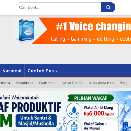
Nasional
Contoh Pos
rindra
Sepakbola
Daihatsu
Partai Politik
Sepakbola Kita
Banjir