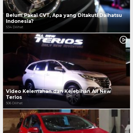
Belum Pakai CVT, Apa yang Ditakuti Daihatsu
Indonesia?
534 Dilihat
Video Kelemahan dan Kelebihan All New
Terios
506 Dilihat