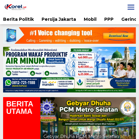
Lewati
ke
konten
Berita Politik
Persija Jakarta
Mobil
PPP
Gerindr
BERITA
UTAMA
yah UAD Metro
atan Gratis
Gebyar Dhuha PCM Metro Selatan