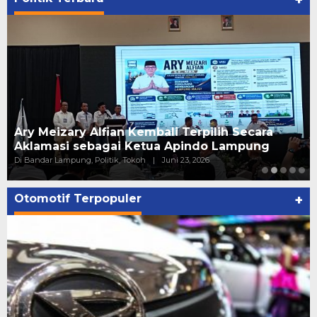
+
Ary Meizary Alfian Kembali Terpilih Secara
Aklamasi sebagai Ketua Apindo Lampung
Di Bandar Lampung, Politik, Tokoh
|
Juni 23, 2026
Otomotif Terpopuler
+