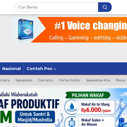
Nasional
Contoh Pos
rindra
Sepakbola
Daihatsu
Partai Politik
Sepakbola Kita
Banjir