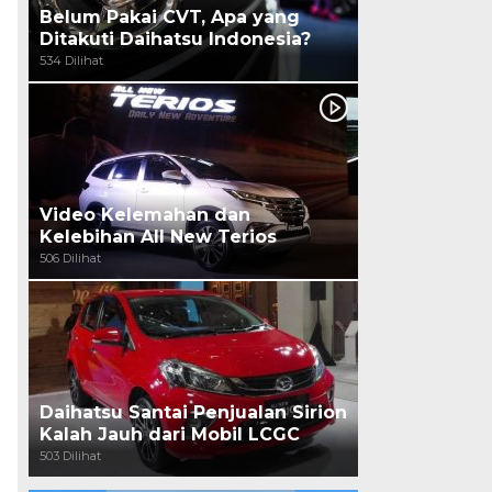
Belum Pakai CVT, Apa yang
Ditakuti Daihatsu Indonesia?
534 Dilihat
Video Kelemahan dan
Kelebihan All New Terios
506 Dilihat
Daihatsu Santai Penjualan Sirion
Kalah Jauh dari Mobil LCGC
503 Dilihat