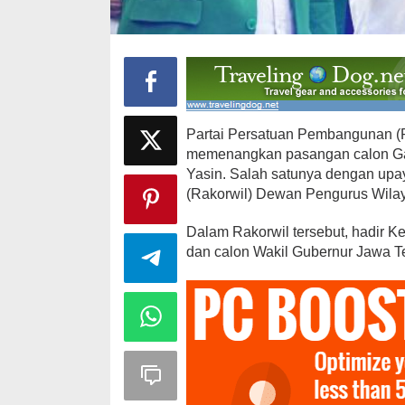
Partai Persatuan Pembangunan (P
memenangkan pasangan calon Ga
Yasin. Salah satunya dengan upay
12 Kandidat 
(Rakorwil) Dewan Pengurus Wil
Ajang Pemil
Brekat
Dalam Rakorwil tersebut, hadir K
Di Daerah, Politik
|
dan calon Wakil Gubernur Jawa T