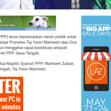
PP) terus memanaskan mesin politik untuk
njar Pranowo-Taj Yasin Maimoen atau Gus
PAN Kota Bandar Lampung
a menggelar rapat koordinasi wilayah
Bersaing Dalam
Bergerak Cepat, Ringankan
ayah PPP Jawa Tengah.
ihan Anggota BPD
Beban Keluarga Korban
Kebakara…
etua Majelis Syariah PPP, Maimoen Zubair,
Mei 23, 2026
Di Bandar Lampung, Duka, Politik
|
Juli 11, 2026
engah, Taj Yasin Maimoen.