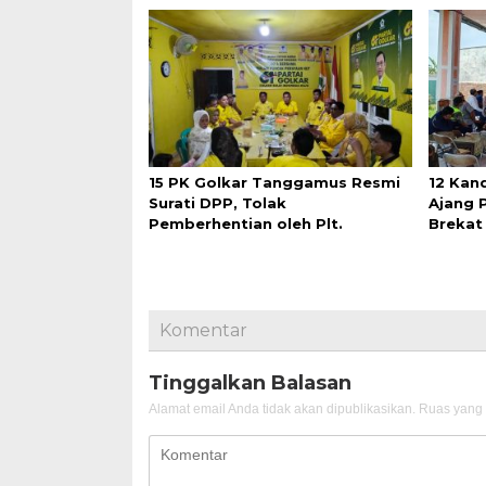
15 PK Golkar Tanggamus Resmi
12 Kan
Surati DPP, Tolak
Ajang 
Pemberhentian oleh Plt.
Brekat
Komentar
Tinggalkan Balasan
Alamat email Anda tidak akan dipublikasikan.
Ruas yang 