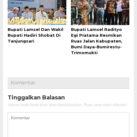
Bupati Lamsel Dan Wakil
Bupati Lamsel Radityo
Bupati Hadiri Shobat Di
Egi Pratama Resmikan
Tanjungsari
Ruas Jalan Kabupaten,
Bumi Daya-Bumirestu-
Trimomukti
Komentar
Tinggalkan Balasan
Alamat email Anda tidak akan dipublikasikan.
Ruas yang wajib ditandai
*