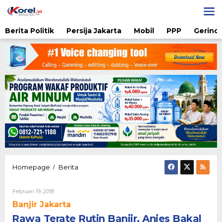
Lewati
ke
konten
Berita Politik
Persija Jakarta
Mobil
PPP
Gerindr
Rawa
Homepage
Berita
/
Terate
Rutin
Oleh
Februari 19, 2018
Banjir,
Admin
Anies
Banjir Jakarta
Bakal
Rawa Terate Rutin Banjir, Anies Bakal
Cek