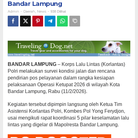
Bandar Lampung
Pos
Pelayanan
Admin
Daerah
News
-
,
-
938 Dilihat
di
Bandar
Lampung
BANDAR LAMPUNG
– Korps Lalu Lintas (Korlantas)
Polri melakukan survei kondisi jalan dan rencana
pendirian pos pelayanan dalam rangka kesiapan
pelaksanaan Operasi Ketupat 2026 di wilayah Kota
Bandar Lampung, Rabu (11/2/2026).
Kegiatan tersebut dipimpin langsung oleh Ketua Tim
Asistensi Korlantas Polri, Kombes Pol Yong Ferydjon,
usai mengikuti rapat koordinasi 5 pilar keselamatan lalu
lintas yang digelar di Mapolresta Bandar Lampung.