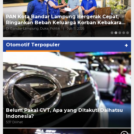
PAN Kota Bandar Lampung Bergerak Cepat,
Ringankan Beban Keluarga Korban Kebakara…
Di Bandar Lampung, Duka, Politik
|
Juli 11, 2026
Otomotif Terpopuler
+
Belum Pakai CVT, Apa yang Ditakuti Daihatsu
Indonesia?
537 Dilihat