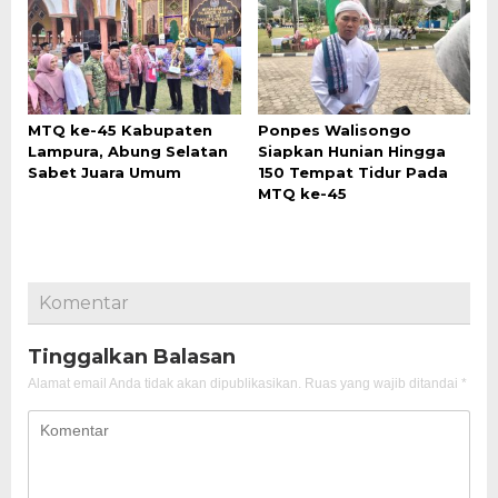
MTQ ke-45 Kabupaten
Ponpes Walisongo
Lampura, Abung Selatan
Siapkan Hunian Hingga
Sabet Juara Umum
150 Tempat Tidur Pada
MTQ ke-45
Komentar
Tinggalkan Balasan
Alamat email Anda tidak akan dipublikasikan.
Ruas yang wajib ditandai
*