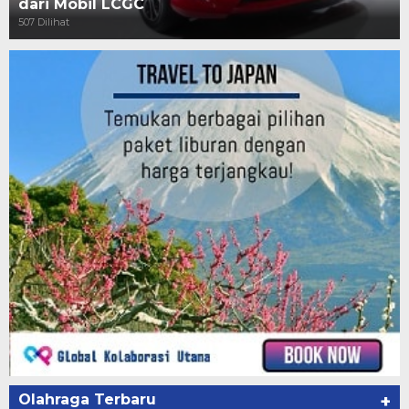
dari Mobil LCGC
507 Dilihat
Olahraga Terbaru
+