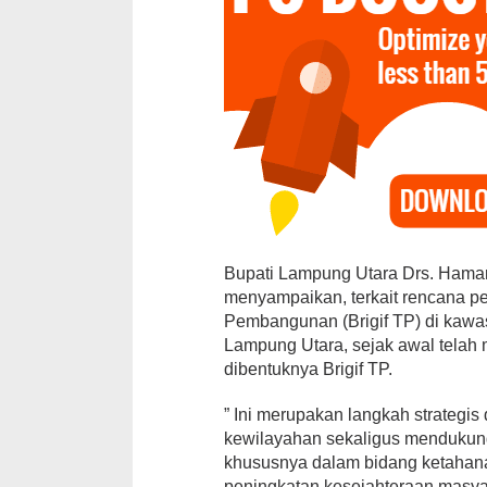
12 Kandidat 
Ajang Pemil
Brekat
Bupati Lampung Utara Drs. Hamar
Di Daerah, Politik
|
menyampaikan, terkait rencana pe
Pembangunan (Brigif TP) di kaw
Lampung Utara, sejak awal telah
dibentuknya Brigif TP.
” Ini merupakan langkah strategi
kewilayahan sekaligus mendukun
khususnya dalam bidang ketahana
peningkatan kesejahteraan masya