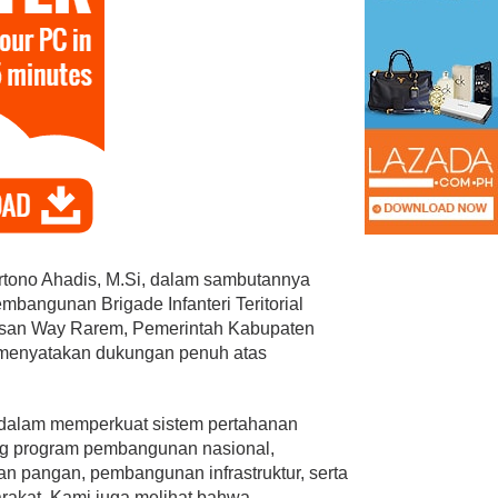
PAN Kota Bandar Lampung
Bersaing Dalam
Bergerak Cepat, Ringankan
ihan Anggota BPD
Beban Keluarga Korban
Kebakara…
tono Ahadis, M.Si, dalam sambutannya
Mei 23, 2026
Di Bandar Lampung, Duka, Politik
|
Juli 11, 2026
mbangunan Brigade Infanteri Teritorial
asan Way Rarem, Pemerintah Kabupaten
 menyatakan dukungan penuh atas
s dalam memperkuat sistem pertahanan
g program pembangunan nasional,
n pangan, pembangunan infrastruktur, serta
rakat. Kami juga melihat bahwa