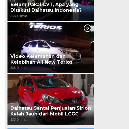
Belum Pakai CVT, Apa yang
Ditakuti Daihatsu Indonesia?
534 Dilihat
Video Kelemahan dan
Kelebihan All New Terios
506 Dilihat
Daihatsu Santai Penjualan Sirion
Kalah Jauh dari Mobil LCGC
503 Dilihat