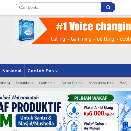
Nasional
Contoh Pos
rindra
Sepakbola
Daihatsu
Partai Politik
Sepakbola Kita
Banjir