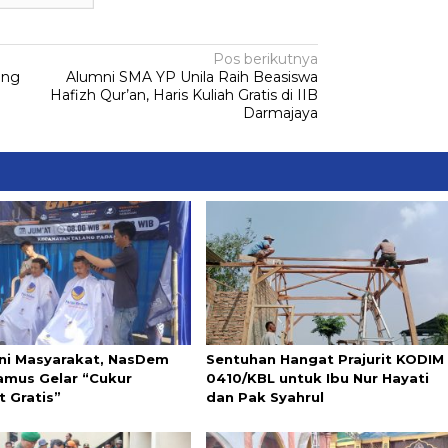
Pos berikutnya
ung
Alumni SMA YP Unila Raih Beasiswa
Hafizh Qur’an, Haris Kuliah Gratis di IIB
Darmajaya
ni Masyarakat, NasDem
Sentuhan Hangat Prajurit KODIM
mus Gelar “Cukur
0410/KBL untuk Ibu Nur Hayati
 Gratis”
dan Pak Syahrul