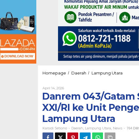
Danrem
Homepage
Daerah
Lampung Utara
/
/
043/Gat
Sambut
Oleh
April 14, 2026
Kunker
Karsidi
Danrem 043/Gatam
Pangda
Setiono
XXI/RI
XXI/RI ke Unit Penge
ke
Unit
Lampung Utara
Pengelol
Irigasi
Karsidi Setiono
Daerah
Lampung Utara
News
Way
-
,
,
-
764 Dili
Rarem