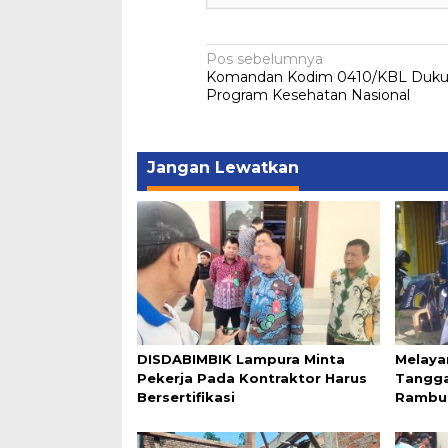
Navigasi
Pos sebelumnya
Komandan Kodim 0410/KBL Duk
pos
Program Kesehatan Nasional
Jangan Lewatkan
DISDABIMBIK Lampura Minta
Melaya
Pekerja Pada Kontraktor Harus
Tangga
Bersertifikasi
Rambut