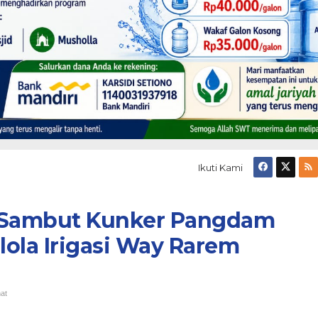
Ikuti Kami
am
 Sambut Kunker Pangdam
m
lola Irigasi Way Rarem
a
hat