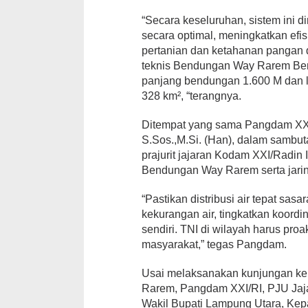
“Secara keseluruhan, sistem ini d
secara optimal, meningkatkan efi
pertanian dan ketahanan pangan d
teknis Bendungan Way Rarem Be
panjang bendungan 1.600 M dan 
328 km², “terangnya.
Ditempat yang sama Pangdam XXI/
S.Sos.,M.Si. (Han), dalam samb
prajurit jajaran Kodam XXI/Radin
Bendungan Way Rarem serta jarin
“Pastikan distribusi air teраt sa
kekurangan air, tingkatkan koordin
sendiri. TNI di wilayah harus pro
masyarakat,” tegas Pangdam.
Usai melaksanakan kunjungan kerj
Rarem, Pangdam XXI/RI, PJU Jaj
Wakil Bupati Lampung Utara, K