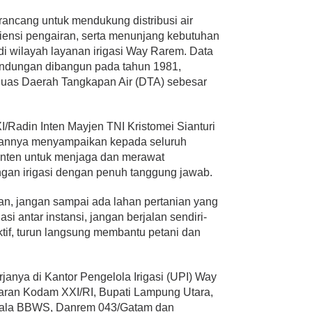
irancang untuk mendukung distribusi air
siensi pengairan, serta menunjang kebutuhan
i wilayah layanan irigasi Way Rarem. Data
ndungan dibangun pada tahun 1981,
luas Daerah Tangkapan Air (DTA) sebesar
Radin Inten Mayjen TNI Kristomei Sianturi
utannya menyampaikan kepada seluruh
 Inten untuk menjaga dan merawat
gan irigasi dengan penuh tanggung jawab.
saran, jangan sampai ada lahan pertanian yang
asi antar instansi, jangan berjalan sendiri-
aktif, turun langsung membantu petani dan
anya di Kantor Pengelola Irigasi (UPI) Way
aran Kodam XXI/RI, Bupati Lampung Utara,
epala BBWS, Danrem 043/Gatam dan