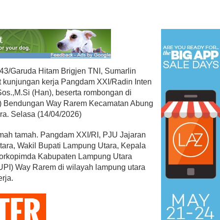
3/Garuda Hitam Brigjen TNI, Sumarlin
t kunjungan kerja Pangdam XXI/Radin Inten
Sos.,M.Si (Han), beserta rombongan di
(UPI) Bendungan Way Rarem Kecamatan Abung
a. Selasa (14/04/2026)
amah tamah. Pangdam XXI/RI, PJU Jajaran
ara, Wakil Bupati Lampung Utara, Kepala
orkopimda Kabupaten Lampung Utara
(UPI) Way Rarem di wilayah lampung utara
rja.