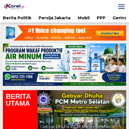
Lewati
ke
konten
Berita Politik
Persija Jakarta
Mobil
PPP
Gerindr
BERITA
UTAMA
yah UAD Metro
atan Gratis
Gebyar Dhuha PCM Metro Selatan