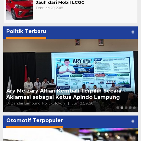
Jauh dari Mobil LCGC
Februari 20, 2018
Politik Terbaru
+
Ary Meizary Alfian Kembali Terpilih Secara
Aklamasi sebagai Ketua Apindo Lampung
Di Bandar Lampung, Politik, Tokoh
|
Juni 23, 2026
Otomotif Terpopuler
+