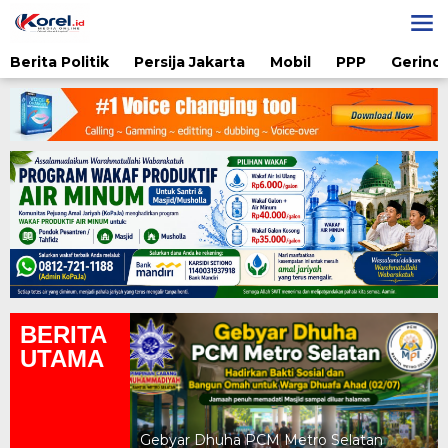
Lewati
ke
konten
Berita Politik
Persija Jakarta
Mobil
PPP
Gerindr
BERITA
UTAMA
yah UAD Metro
atan Gratis
Gebyar Dhuha PCM Metro Selatan