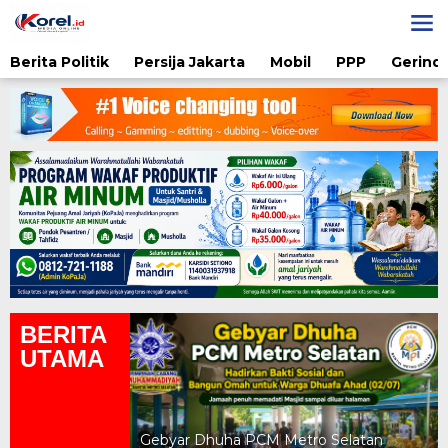
Lewati
ke
konten
Berita Politik
Persija Jakarta
Mobil
PPP
Gerindr
BERITA
UTAMA
yah UAD Metro
atan Gratis
Gebyar Dhuha PCM Metro Selatan