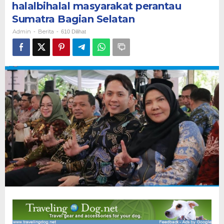
halalbihalal masyarakat perantau
kegiatan
halalbihalal
Sumatra Bagian Selatan
masyarakat
Admin
Berita
-
-
610 Dilihat
perantau
Sumatra
Bagian
Selatan