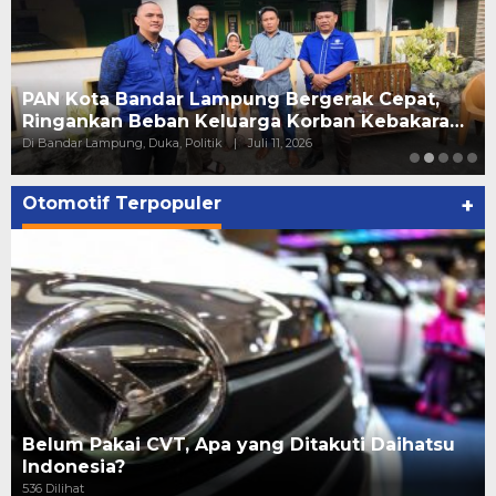
PAN Kota Bandar Lampung Bergerak Cepat,
Ringankan Beban Keluarga Korban Kebakara…
Di Bandar Lampung, Duka, Politik
|
Juli 11, 2026
Otomotif Terpopuler
+
Belum Pakai CVT, Apa yang Ditakuti Daihatsu
Indonesia?
536 Dilihat