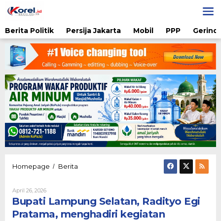
Lewati
ke
konten
Berita Politik
Persija Jakarta
Mobil
PPP
Gerindr
Bupati
Homepage
Berita
/
Lampung
Selatan,
Oleh
April 26, 2026
Radityo
Admin
Bupati Lampung Selatan, Radityo Egi
Egi
Pratama,
Pratama, menghadiri kegiatan
menghadiri