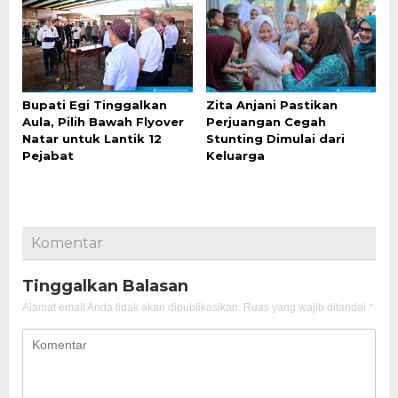
Bupati Egi Tinggalkan
Zita Anjani Pastikan
Aula, Pilih Bawah Flyover
Perjuangan Cegah
Natar untuk Lantik 12
Stunting Dimulai dari
Pejabat
Keluarga
Komentar
Tinggalkan Balasan
Alamat email Anda tidak akan dipublikasikan.
Ruas yang wajib ditandai
*