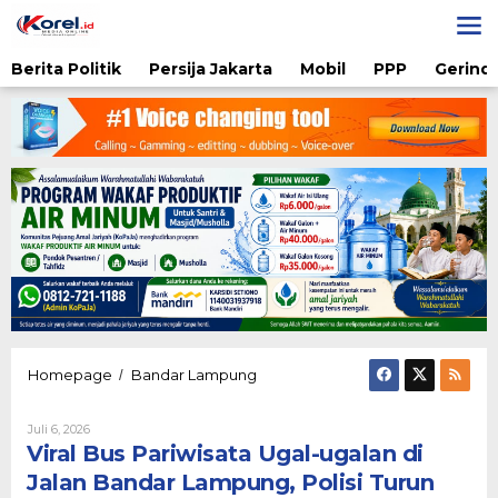
Lewati
ke
konten
Berita Politik
Persija Jakarta
Mobil
PPP
Gerindr
Viral
Homepage
Bandar Lampung
/
Bus
Pariwisata
Oleh
Juli 6, 2026
Ugal-
Diqie
Viral Bus Pariwisata Ugal-ugalan di
ugalan
Shodiq
di
Permono
Jalan Bandar Lampung, Polisi Turun
Jalan