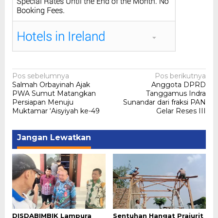
Navigasi
Pos sebelumnya
Pos berikutnya
Salmah Orbayinah Ajak
Anggota DPRD
pos
PWA Sumut Matangkan
Tanggamus Indra
Persiapan Menuju
Sunandar dari fraksi PAN
Muktamar ‘Aisyiyah ke-49
Gelar Reses III
Jangan Lewatkan
DISDABIMBIK Lampura
Sentuhan Hangat Prajurit