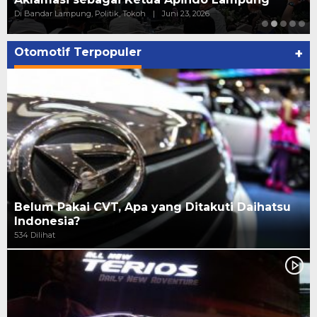
Di ADV, Politik
|
Juni 20, 2026
Otomotif Terpopuler
+
Belum Pakai CVT, Apa yang Ditakuti Daihatsu
Indonesia?
534 Dilihat