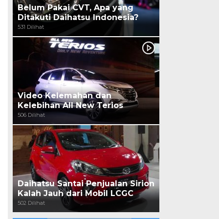
Belum Pakai CVT, Apa yang
Ditakuti Daihatsu Indonesia?
531 Dilihat
Video Kelemahan dan
Kelebihan All New Terios
506 Dilihat
Daihatsu Santai Penjualan Sirion
Kalah Jauh dari Mobil LCGC
502 Dilihat