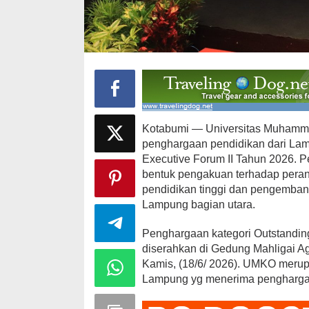
Kotabumi — Universitas Muhamm
12 Kandidat 
penghargaan pendidikan dari La
Ajang Pemil
Executive Forum II Tahun 2026. P
Brekat
bentuk pengakuan terhadap per
Di Daerah, Politik
|
pendidikan tinggi dan pengemban
Lampung bagian utara.
Penghargaan kategori Outstanding
diserahkan di Gedung Mahligai 
Kamis, (18/6/ 2026). UMKO merupa
Lampung yg menerima penghargaa