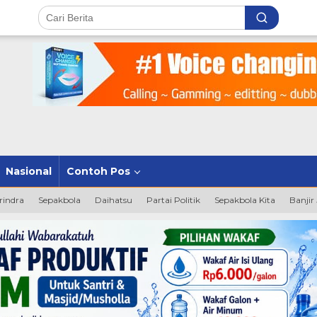
Nasional
Contoh Pos
rindra
Sepakbola
Daihatsu
Partai Politik
Sepakbola Kita
Banjir