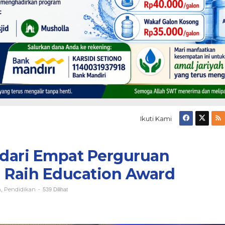
Ikuti Kami
dari Empat Perguruan
n
 Raih Education Award
h
Pendidikan
,
-
539 Dilihat
n