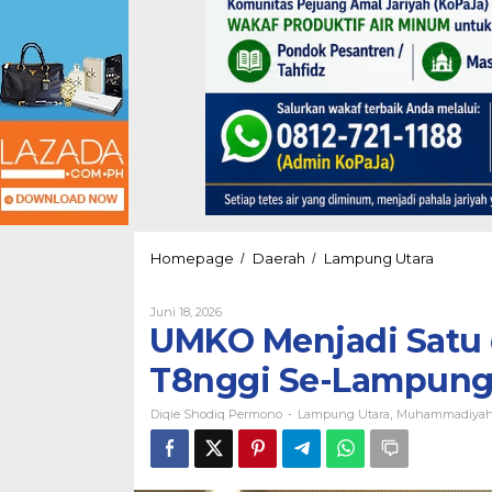
UMKO
Homepage
Daerah
Lampung Utara
/
/
Menjadi
Satu
Oleh
Juni 18, 2026
dari
Diqie
UMKO Menjadi Satu 
Empat
Shodiq
Pergurua
Permono
T8nggi Se-Lampung
T8nggi
Se-
Diqie Shodiq Permono
Lampung Utara
Muhammadiya
Lampung
-
,
Raih
Educatio
Award