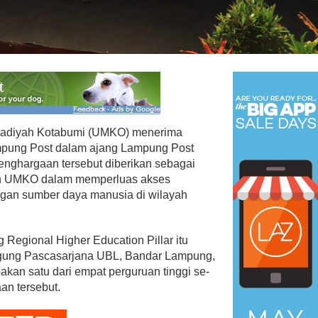
PAN Kota Bandar Lampung
adiyah Kotabumi (UMKO) menerima
Bersaing Dalam
Bergerak Cepat, Ringankan
mpung Post dalam ajang Lampung Post
ihan Anggota BPD
Beban Keluarga Korban
enghargaan tersebut diberikan sebagai
Kebakara…
an UMKO dalam memperluas akses
Mei 23, 2026
Di Bandar Lampung, Duka, Politik
|
Juli 11, 2026
gan sumber daya manusia di wilayah
 Regional Higher Education Pillar itu
Agung Pascasarjana UBL, Bandar Lampung,
kan satu dari empat perguruan tinggi se-
n tersebut.