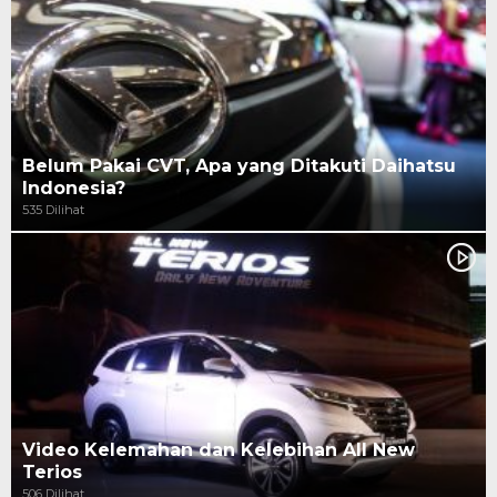
Belum Pakai CVT, Apa yang Ditakuti Daihatsu
Indonesia?
535 Dilihat
Video Kelemahan dan Kelebihan All New
Terios
506 Dilihat