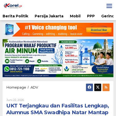
Lewati
ke
konten
Berita Politik
Persija Jakarta
Mobil
PPP
Gerindr
UKT
Homepage
ADV
/
Terjangkau
dan
Oleh
Juni 22, 2026
Fasilitas
Diqie
UKT Terjangkau dan Fasilitas Lengkap,
Lengkap,
Shodiq
Alumnus
Permono
Alumnus SMA Swadhipa Natar Mantap
SMA