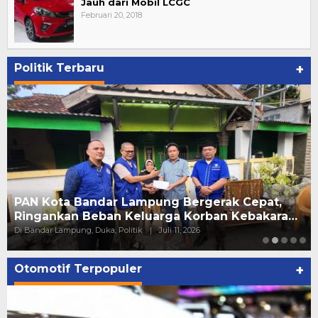
Jauh dari Mobil LCGC
Februari 20, 2018
Politik Terbaru
+
PAN Kota Bandar Lampung Bergerak Cepat,
Ringankan Beban Keluarga Korban Kebakara…
Di Bandar Lampung, Duka, Politik
|
Juli 11, 2026
Otomotif Terpopuler
+