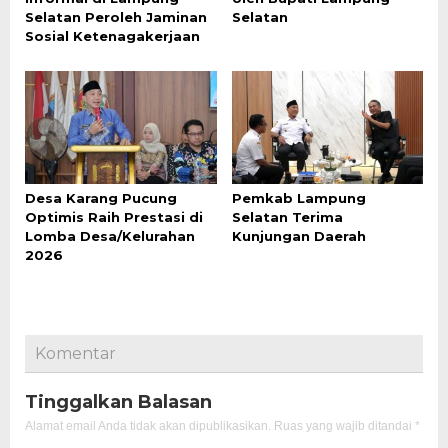
Selatan Peroleh Jaminan
Selatan
Sosial Ketenagakerjaan
Desa Karang Pucung
Pemkab Lampung
Optimis Raih Prestasi di
Selatan Terima
Lomba Desa/Kelurahan
Kunjungan Daerah
2026
Komentar
Tinggalkan Balasan
Alamat email Anda tidak akan dipublikasikan.
Ruas yang wajib ditandai
*