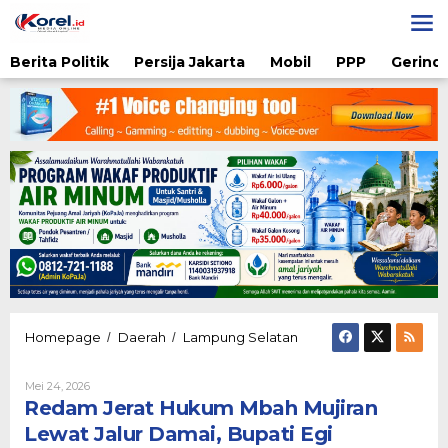
Lewati
ke
konten
Berita Politik
Persija Jakarta
Mobil
PPP
Gerindr
Redam
Homepage
Daerah
Lampung Selatan
/
/
Jerat
Hukum
Oleh
Mei 24, 2026
Mbah
Admin
Redam Jerat Hukum Mbah Mujiran
Mujiran
Lewat
Lewat Jalur Damai, Bupati Egi
Jalur