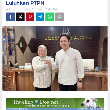
Luluhkan PTPN
Damai,
Bupati
Admin
Lampung Selatan
-
-
284 Dilihat
Egi
Luluhkan
PTPN