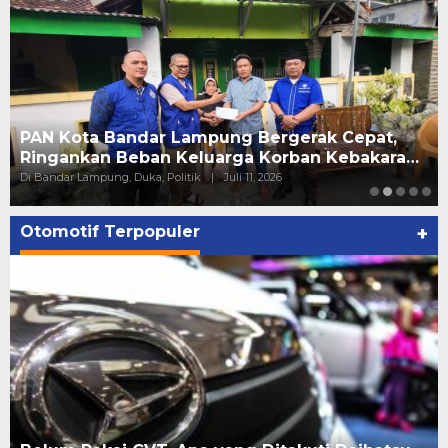
t,
Ary Meizary Alfian Kembali Terpilih Secara
ara…
Aklamasi sebagai Ketua Apindo Lampung
Di Bandar Lampung, Politik, Tokoh
|
Juni 23, 2026
Otomotif Terpopuler
+