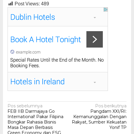
Post Views:
489
Navigasi
Pos sebelumnya
Pos berikutnya
FEB IIB Darmajaya Go
Pangdam XXI/RI:
pos
International! Pakar Filipina
Kemanunggalan Dengan
Bongkar Rahasia Bisnis
Rakyat, Sumber Kekuatan
Masa Depan Berbasis
Yonif TP
Green Economy dan ESG