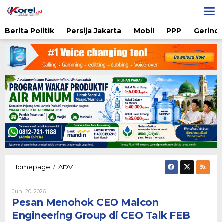
Lewati
ke
konten
Berita Politik
Persija Jakarta
Mobil
PPP
Gerindr
Pesan
Homepage
ADV
/
Menohok
CEO
Oleh
Juni 20, 2026
Malcon
Diqie
Pesan Menohok CEO Malcon
Engineering
Shodiq
Group
Permono
Engineering Group di CEO Talk FEB
di