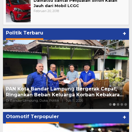
Daihatsu Santai Penjualan Sirion Kalah
Jauh dari Mobil LCGC
Februari 20, 2018
Politik Terbaru
+
PAN Kota Bandar Lampung Bergerak Cepat,
Ringankan Beban Keluarga Korban Kebakara…
Di Bandar Lampung, Duka, Politik
|
Juli 11, 2026
Otomotif Terpopuler
+