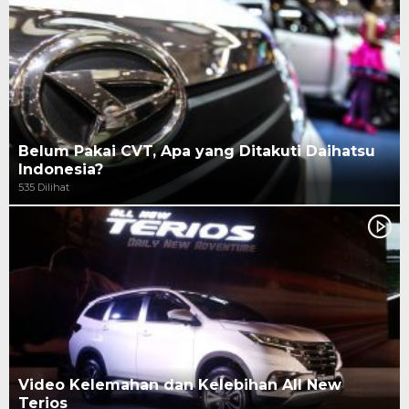
Belum Pakai CVT, Apa yang Ditakuti Daihatsu
Indonesia?
535 Dilihat
Video Kelemahan dan Kelebihan All New
Terios