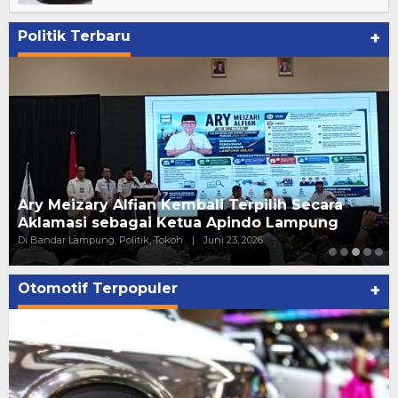
Politik Terbaru
+
Pelantikan Relawan PAN Bandar Lampung, ini
kata Putri Zulhas
Di ADV, Politik
|
Juni 20, 2026
Otomotif Terpopuler
+