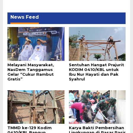
News Feed
Melayani Masyarakat,
Sentuhan Hangat Prajurit
NasDem Tanggamus
KODIM 0410/KBL untuk
Gelar “Cukur Rambut
Ibu Nur Hayati dan Pak
Gratis”
Syahrul
TMMD ke-129 Kodim
Karya Bakti Pembersihan
0410/KBL Bangun
Lingkungan di Pasar Pasir