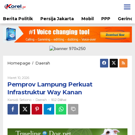
Lewati
ke
konten
Berita Politik
Persija Jakarta
Mobil
PPP
Gerindr
Pemprov
Homepage
Daerah
/
Lampung
Perkuat
Oleh
Maret 10, 2026
Infrastruktur
Karsidi
Pemprov Lampung Perkuat
Way
Setiono
Kanan
Infrastruktur Way Kanan
Karsidi Setiono
Daerah
-
-
912 Dilihat