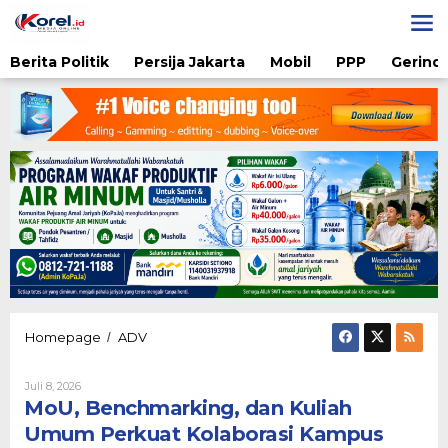
Lewati
ke
konten
Berita Politik
Persija Jakarta
Mobil
PPP
Gerindr
MoU,
Homepage
ADV
/
Benchmarking,
dan
Oleh
Juli 8, 2026
Kuliah
Diqie
MoU, Benchmarking, dan Kuliah
Umum
Shodiq
Perkuat
Permono
Umum Perkuat Kolaborasi Kampus
Kolaborasi