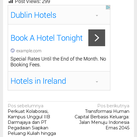
Post Views:
299
Navigasi
Pos sebelumnya
Pos berikutnya
Perkuat Kolaborasi,
Transformasi Human
pos
Kampus Unggul IIB
Capital Berbasis Keluarga:
Darmajaya dan PT
Jalan Menuju Indonesia
Pegadaian Siapkan
Emas 2045
Peluang Kuliah hingga