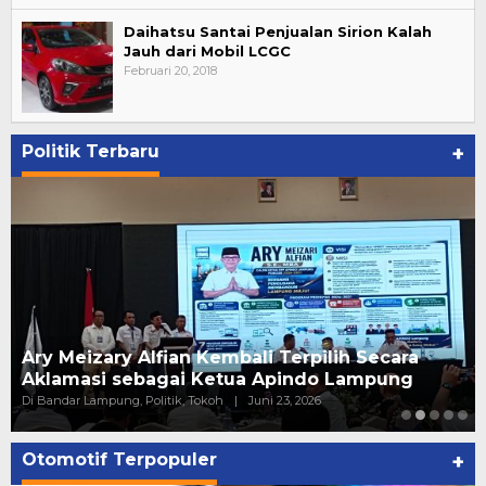
Daihatsu Santai Penjualan Sirion Kalah
Jauh dari Mobil LCGC
Februari 20, 2018
Politik Terbaru
+
Ary Meizary Alfian Kembali Terpilih Secara
Aklamasi sebagai Ketua Apindo Lampung
Di Bandar Lampung, Politik, Tokoh
|
Juni 23, 2026
Otomotif Terpopuler
+