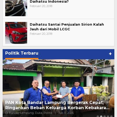
Daihatsu Indonesia?
Februari 20, 2018
Daihatsu Santai Penjualan Sirion Kalah
Jauh dari Mobil LCGC
Februari 20, 2018
Politik Terbaru
+
PAN Kota Bandar Lampung Bergerak Cepat,
Ringankan Beban Keluarga Korban Kebakara…
Di Bandar Lampung, Duka, Politik
|
Juli 11, 2026