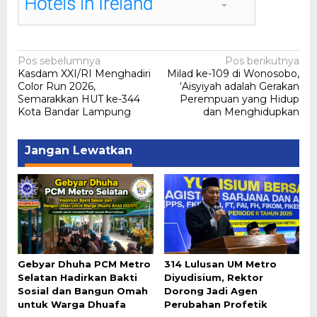
Navigasi
Pos sebelumnya
Pos berikutnya
Kasdam XXI/RI Menghadiri
Milad ke-109 di Wonosobo,
pos
Color Run 2026,
‘Aisyiyah adalah Gerakan
Semarakkan HUT ke-344
Perempuan yang Hidup
Kota Bandar Lampung
dan Menghidupkan
Jangan Lewatkan
Gebyar Dhuha PCM Metro
314 Lulusan UM Metro
Selatan Hadirkan Bakti
Diyudisium, Rektor
Sosial dan Bangun Omah
Dorong Jadi Agen
untuk Warga Dhuafa
Perubahan Profetik