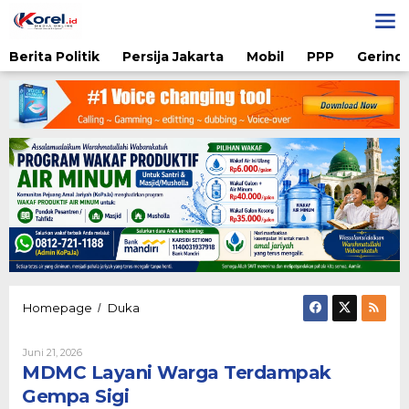
Lewati
ke
konten
Berita Politik
Persija Jakarta
Mobil
PPP
Gerindr
MDMC
Homepage
Duka
/
Layani
Warga
Oleh
Juni 21, 2026
Terdampak
Diqie
MDMC Layani Warga Terdampak
Gempa
Shodiq
Sigi
Permono
Gempa Sigi