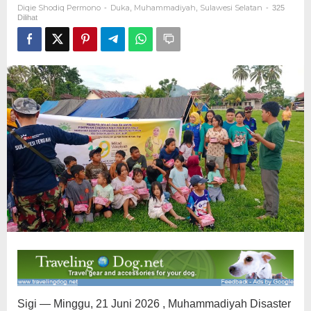
Diqie Shodiq Permono
Duka
Muhammadiyah
Sulawesi Selatan
-
,
,
-
325
Dilihat
Sigi — Minggu, 21 Juni 2026 , Muhammadiyah Disaster