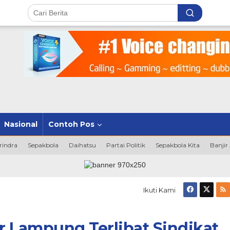
Nasional
Contoh Pos
rindra
Sepakbola
Daihatsu
Partai Politik
Sepakbola Kita
Banjir
Ikuti Kami
 Lampung Terlibat Sindikat