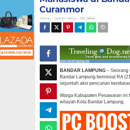
Sindikat
Curanmor
Curanmor
Admin
Daerah
News
-
,
-
554 Dilihat
BANDAR LAMPUNG
– Seorang 
Bandar Lampung berinisial RA (21),
sejumlah aksi pencurian kendaraa
Warga Kabupaten Pesawaran ini te
wilayah Kota Bandar Lampung.