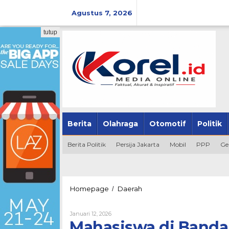
Lewati
ke
Agustus 7, 2026
konten
tutup
Berita
Olahraga
Otomotif
Politik
Berita Politik
Persija Jakarta
Mobil
PPP
Ge
Mahasiswa
Homepage
Daerah
/
di
Bandar
Oleh
Januari 12, 2026
Lampung
Admin
Mahasiswa di Bandar
Terlibat