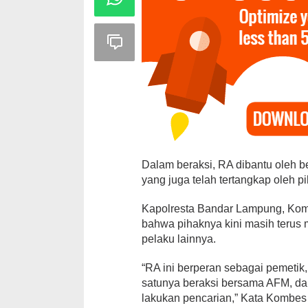
Dalam beraksi, RA dibantu oleh b
yang juga telah tertangkap oleh p
Kapolresta Bandar Lampung, Komb
PAN Kota Bandar Lampung
bahwa pihaknya kini masih terus
ing Dalam
Bergerak Cepat, Ringankan
A
pelaku lainnya.
nggota BPD
Beban Keluarga Korban
T
Kebakara…
s
“RA ini berperan sebagai pemetik
26
Di Bandar Lampung, Duka, Politik
|
Juli 11, 2026
Di
satunya beraksi bersama AFM, dan
lakukan pencarian,” Kata Kombes P