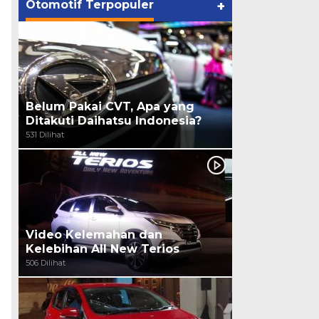
Otomotif Terpopuler
+
Belum Pakai CVT, Apa yang
Ditakuti Daihatsu Indonesia?
531 Dilihat
Video Kelemahan dan
Kelebihan All New Terios
506 Dilihat