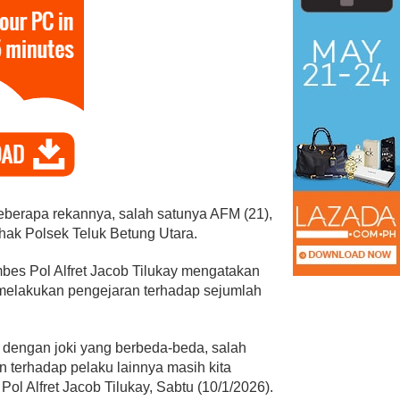
eberapa rekannya, salah satunya AFM (21),
ihak Polsek Teluk Betung Utara.
es Pol Alfret Jacob Tilukay mengatakan
 melakukan pengejaran terhadap sejumlah
ry Meizary Alfian Kembali
erpilih Secara Aklamasi
Pelantikan Relawa
ebagai Ketua Apindo Lampung
Lampung, ini kata 
, dengan joki yang berbeda-beda, salah
 Bandar Lampung, Politik, Tokoh
|
Juni 23, 2026
Di ADV, Politik
|
Juni 20, 202
 terhadap pelaku lainnya masih kita
ol Alfret Jacob Tilukay, Sabtu (10/1/2026).