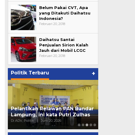
Belum Pakai CVT, Apa
yang Ditakuti Daihatsu
Indonesia?
Februari 20, 2018
Daihatsu Santai
Penjualan Sirion Kalah
Jauh dari Mobil LCGC
Februari 20, 2018
Politik Terbaru
+
15 PK Golkar Tanggamus Resmi
1
n PAN Bandar
Surati DPP, Tolak
A
Putri Zulhas
Pemberhentian oleh Plt.
B
6
Di Daerah, Lampung, Politik
|
Juni 10, 2026
Di