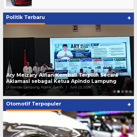
Politik Terbaru
+
Ary Meizary Alfian Kembali Terpilih Secara
Aklamasi sebagai Ketua Apindo Lampung
Di Bandar Lampung, Politik, Tokoh
|
Juni 23, 2026
Otomotif Terpopuler
+