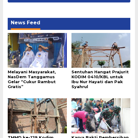
News Feed
Melayani Masyarakat,
Sentuhan Hangat Prajurit
NasDem Tanggamus
KODIM 0410/KBL untuk
Gelar “Cukur Rambut
Ibu Nur Hayati dan Pak
Gratis”
Syahrul
TMMD ke-129 Kodim
Karya Bakti Pembersihan