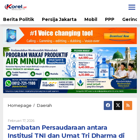
Lewati
ke
konten
Berita Politik
Persija Jakarta
Mobil
PPP
Gerindr
Jembatan
Homepage
Daerah
/
Persaudaraan
antara
Oleh
Februari 17, 2026
Institusi
Admin
Jembatan Persaudaraan antara
TNI
dan
Institusi TNI dan Umat Tri Dharma di
Umat