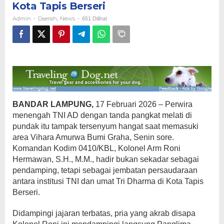
Kota Tapis Berseri
Tri
Dharma
Admin
Daerah
News
-
,
-
651 Dilihat
di
Kota
Tapis
Berseri
BANDAR LAMPUNG,
17 Februari 2026 – Perwira
menengah TNI AD dengan tanda pangkat melati di
pundak itu tampak tersenyum hangat saat memasuki
area Vihara Amurwa Bumi Graha, Senin sore.
Komandan Kodim 0410/KBL, Kolonel Arm Roni
Hermawan, S.H., M.M., hadir bukan sekadar sebagai
pendamping, tetapi sebagai jembatan persaudaraan
antara institusi TNI dan umat Tri Dharma di Kota Tapis
Berseri.
Didampingi jajaran terbatas, pria yang akrab disapa